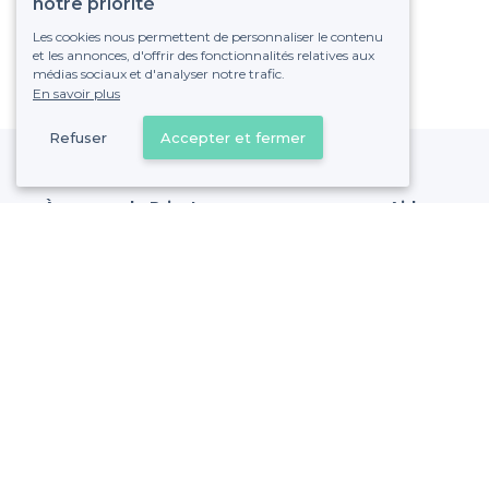
notre priorité
Les cookies nous permettent de personnaliser le contenu
et les annonces, d'offrir des fonctionnalités relatives aux
médias sociaux et d'analyser notre trafic.
En savoir plus
Refuser
Accepter et fermer
À propos de Privateaser
Aide
Privateaser Media
Référencer mon
Privateaser en Espagne
Politique de pro
Conditions génér