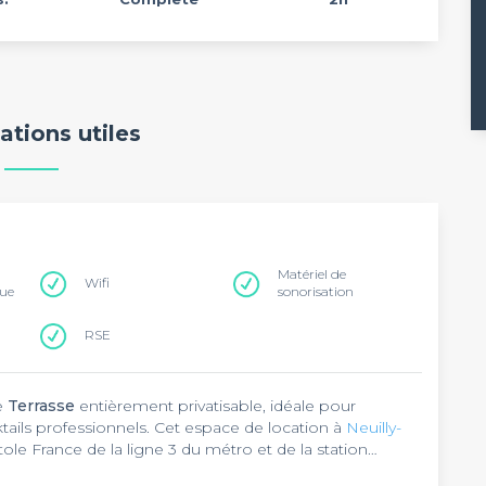
ations utiles
Matériel de
Wifi
que
sonorisation
RSE
e
Terrasse
entièrement privatisable, idéale pour
tails professionnels. Cet espace de location à
Neuilly-
tole France de la ligne 3 du métro et de la station