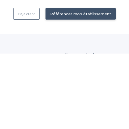
Référencer mon établissement
Déjà client
Nous contacter
 établissement
contact@privateaser.com
Nos clients sont satisfaits :
tection des données
4,6/5
ales d'utilisation
© 2014-2026 Privateaser SA – Tous droits réservés –
Mentions légales