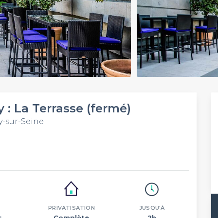
 : La Terrasse (fermé)
y-sur-Seine
PRIVATISATION
JUSQU'À
s.
Complète
2h