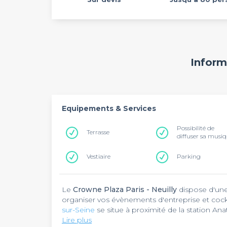
Inform
Equipements & Services
Possibilité de
Terrasse
diffuser sa musi
Vestiaire
Parking
Le
Crowne Plaza Paris - Neuilly
dispose d'un
organiser vos évènements d'entreprise et cock
sur-Seine
se situe à proximité de la station Ana
Sablons sur la ligne 1.
Lire plus