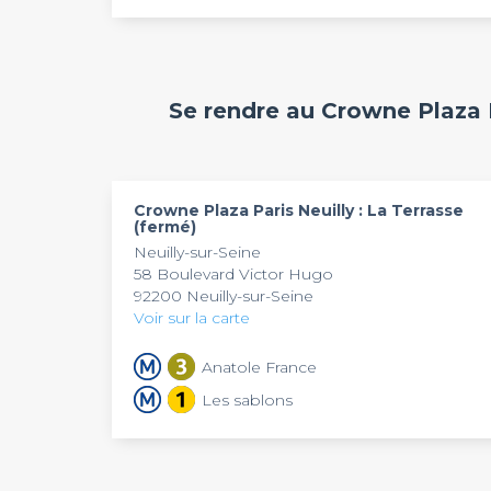
La
Terrasse
du
Crowne Plaza Paris – Neuilly
s
espace d'une capacité de 80 personnes. Cet e
calme et boisé idéal pour les beaux jours pour o
dînatoires.
La
Terrasse
est disponible à la privatisation 
Se rendre au Crowne Plaza P
d'entreprise festifs. Toute l'équipe du
Crowne Pl
de votre évènement une réussite. Réservez sans
Crowne Plaza Paris Neuilly : La Terrasse
(fermé)
Neuilly-sur-Seine
58 Boulevard Victor Hugo
92200 Neuilly-sur-Seine
Voir sur la carte
Anatole France
Les sablons