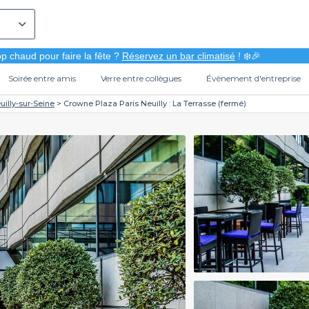
p chaud pour faire la fête ?
Réservez un bar climatisé
! ❄️🎉
Soirée entre amis
Verre entre collègues
Évènement d'entreprise
uilly-sur-Seine
Crowne Plaza Paris Neuilly : La Terrasse (fermé)