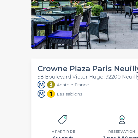
Crowne Plaza Paris Neuilly
58 Boulevard Victor Hugo, 92200 Neuill
Anatole France
Les sablons
À PARTIR DE
RÉSERVATION
Sur devis
Jusqu’à 80 per