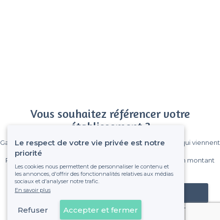
Vous souhaitez référencer votre
établissement ?
Le respect de votre vie privée est notre
Gagnez de nombreux clients parmi le million de visiteurs qui viennent
sur Privateaser chaque mois.
priorité
Pas de commissions et sans engagement, vous payez un montant
Les cookies nous permettent de personnaliser le contenu et
fixe sans risque de voir déraper la facture.
les annonces, d'offrir des fonctionnalités relatives aux médias
sociaux et d'analyser notre trafic.
En savoir plus
Référencer mon établissement
Refuser
Accepter et fermer
Déjà client