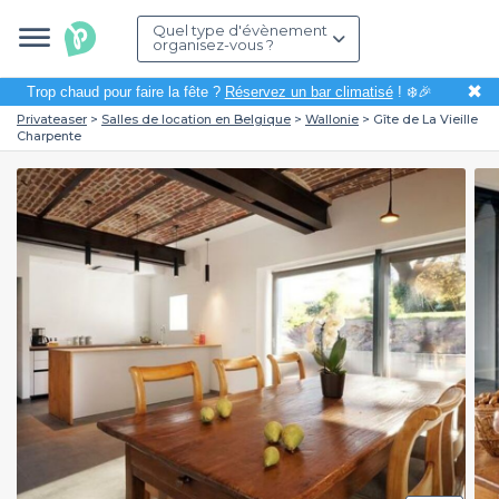
Quel type d'évènement
organisez-vous ?
✖
Trop chaud pour faire la fête ?
Réservez un bar climatisé
! ❄️🎉
Privateaser
Salles de location en Belgique
Wallonie
Gîte de La Vieille
Charpente