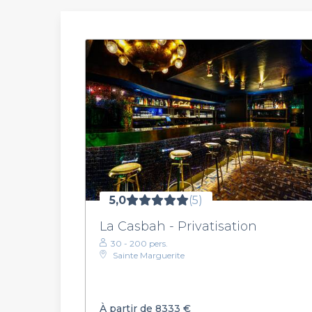
5,0
(5)
La Casbah - Privatisation
30 - 200 pers.
Sainte Marguerite
À partir de 8333 €