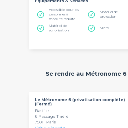
Equipements & Services
Accessible pour les
Matériel de
personnes à
projection
mobilité réduite
Matériel de
Micro
sonorisation
Se rendre au Métronome 6 
Le Métronome 6 (privatisation complète)
(Fermé)
Bastille
6 Passage Thiéré
75011 Paris
Voir sur la carte