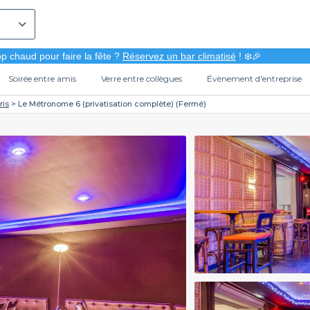
p chaud pour faire la fête ?
Réservez un bar climatisé
! ❄️🎉
Soirée entre amis
Verre entre collègues
Évènement d'entreprise
ris
Le Métronome 6 (privatisation complète) (Fermé)