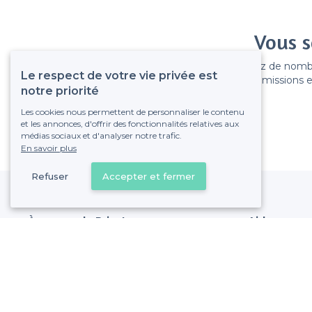
Vous s
Gagnez de nombreu
Le respect de votre vie privée est
Pas de commissions et
notre priorité
Les cookies nous permettent de personnaliser le contenu
et les annonces, d'offrir des fonctionnalités relatives aux
médias sociaux et d'analyser notre trafic.
En savoir plus
Refuser
Accepter et fermer
À propos de Privateaser
Aide
Privateaser Media
Référencer mon
Privateaser en Espagne
Politique de pro
Conditions génér