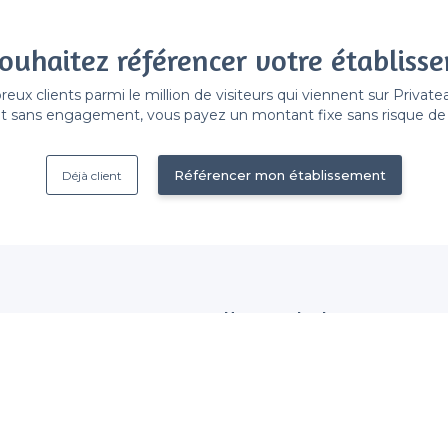
ouhaitez référencer votre établiss
x clients parmi le million de visiteurs qui viennent sur Privat
 sans engagement, vous payez un montant fixe sans risque de vo
Référencer mon établissement
Déjà client
Nous contacter
 établissement
contact@privateaser.com
Nos clients sont satisfaits :
tection des données
4,6/5
ales d'utilisation