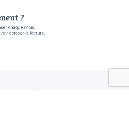
ement ?
easer chaque mois.
ir déraper la facture.
Suivez nous