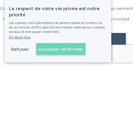
Le respect de votre vie privée est notre
Gagnez de nombreux clients parmi le million de visiteurs qui viennent
sur Privateaser chaque mois.
priorité
Pas de commissions et sans engagement, vous payez un montant
Les cookies nous permettent de personnaliser le contenu et
fixe sans risque de voir déraper la facture.
les annonces, d'offrir des fonctionnalités relatives aux médias
sociaux et d'analyser notre trafic.
En savoir plus
Référencer mon établissement
Refuser
Accepter et fermer
Déjà client
À propos de Privateaser
Privateaser Media
Privateaser en Espagne
Aide