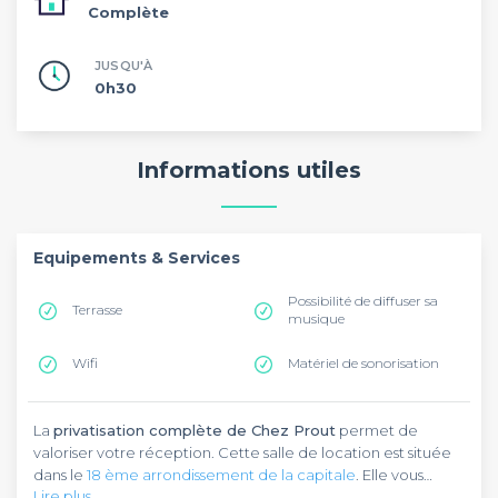
Complète
JUSQU'À
0h30
Informations utiles
Equipements & Services
Possibilité de diffuser sa
Terrasse
musique
Wifi
Matériel de sonorisation
La
privatisation complète de Chez Prout
permet de
valoriser votre réception. Cette salle de location est située
dans le
18 ème arrondissement de la capitale
. Elle vous
Lire plus
donne rendez-vous pour une expérience hors du commun