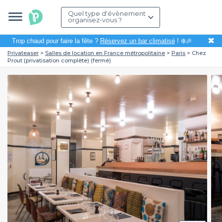
Quel type d'évènement
organisez-vous ?
✖
Trop chaud pour faire la fête ?
Réservez un bar climatisé
! ❄️🎉
Privateaser
Salles de location en France métropolitaine
Paris
Chez
Prout (privatisation complète) (fermé)