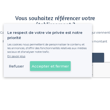
Vous souhaitez référencer votre
établissement ?
Le respect de votre vie privée est notre
Gagnez de nombreux clients parmi le million de visiteurs qui viennent
sur Privateaser chaque mois.
priorité
Pas de commissions et sans engagement, vous payez un montant
Les cookies nous permettent de personnaliser le contenu et
fixe sans risque de voir déraper la facture.
les annonces, d'offrir des fonctionnalités relatives aux médias
sociaux et d'analyser notre trafic.
En savoir plus
Référencer mon établissement
Refuser
Accepter et fermer
Déjà client
À propos de Privateaser