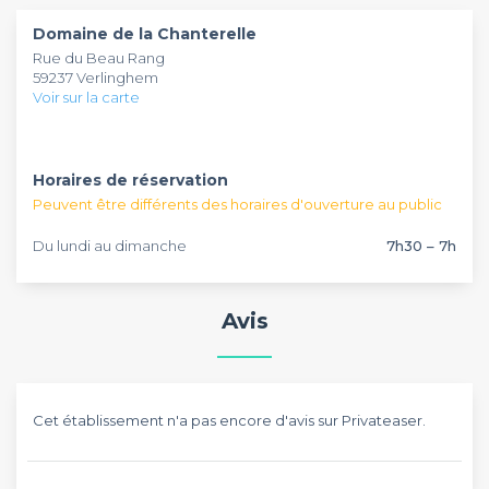
500 personnes en format cocktail. De nombreux services
vous sont offerts lors de votre évènement et l’établissement
Domaine de la Chanterelle
est très bien équipé pour faciliter l’organisation de votre
Si vous êtes à la recherche d’un lieu au cadre verdoyant et
Rue du Beau Rang
soirée d’anniversaire ou de votre soirée d’entreprise.
authentique, le
* Domaine de la Chanterelle
* est
59237 Verlinghem
l’établissement qu’il vous faut et ne laissera sûrement pas
Voir sur la carte
indifférent vos invités… Vous n’avez plus qu’à réserver ce lieu !
Horaires de réservation
Peuvent être différents des horaires d'ouverture au public
Du lundi au dimanche
7h30 – 7h
Avis
Cet établissement n'a pas encore d'avis sur Privateaser.