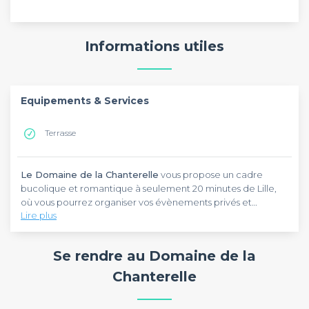
Informations utiles
Equipements & Services
Terrasse
Le Domaine de la Chanterelle
vous propose un cadre
bucolique et romantique à seulement 20 minutes de Lille,
où vous pourrez organiser vos évènements privés et
Lire plus
professionnels.
L’établissement vous accueille dans plusieurs salles
modulables à la décoration soignée et spacieuses. Si vous
Se rendre au Domaine de la
souhaitez organiser votre soirée d’entreprise, votre soirée
d’anniversaire ou votre réception de mariage, le cadre du
*
Chanterelle
Domaine de la Chanterelle
Les salles à votre disposition au
* s’y prête tout à fait. Vous
* Domaine de la Chanterelle
*
pourrez évoluer dans un environnement élégant et arboré.
peuvent accueillir jusqu’à 300 personnes en dîner assis et