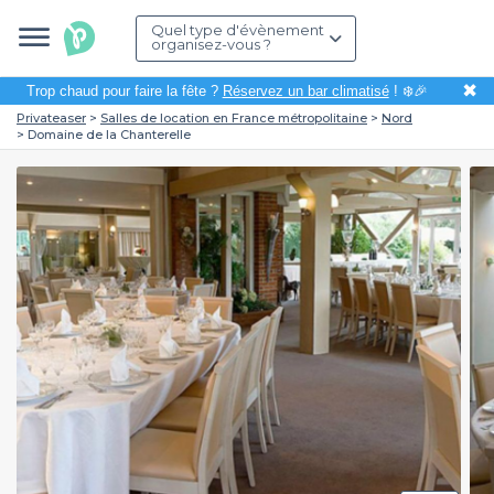
Quel type d'évènement
organisez-vous ?
✖
Trop chaud pour faire la fête ?
Réservez un bar climatisé
! ❄️🎉
Privateaser
Salles de location en France métropolitaine
Nord
Domaine de la Chanterelle