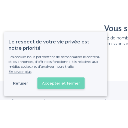
Vous s
Gagnez de nombreu
Le respect de votre vie privée est
Pas de commissions et
notre priorité
Les cookies nous permettent de personnaliser le contenu
et les annonces, d'offrir des fonctionnalités relatives aux
médias sociaux et d'analyser notre trafic.
En savoir plus
Refuser
Accepter et fermer
À propos de Privateaser
Aide
Privateaser Media
Référencer mon
Privateaser en Espagne
Politique de pro
Conditions génér