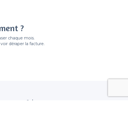
ement ?
easer chaque mois.
ir déraper la facture.
Suivez nous