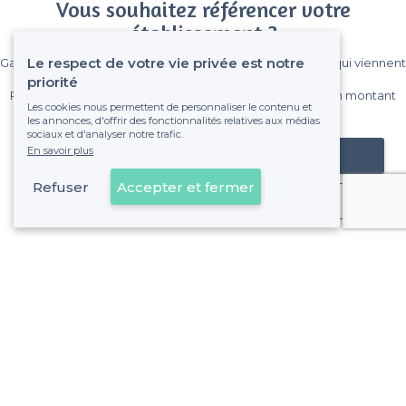
Vous souhaitez référencer votre
établissement ?
Le respect de votre vie privée est notre
Gagnez de nombreux clients parmi le million de visiteurs qui viennent
sur Privateaser chaque mois.
priorité
Pas de commissions et sans engagement, vous payez un montant
Les cookies nous permettent de personnaliser le contenu et
fixe sans risque de voir déraper la facture.
les annonces, d'offrir des fonctionnalités relatives aux médias
sociaux et d'analyser notre trafic.
En savoir plus
Référencer mon établissement
Refuser
Accepter et fermer
Déjà client
À propos de Privateaser
Privateaser Media
Privateaser en Espagne