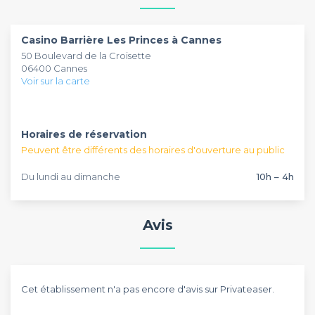
recevoir 80 personnes. En choisissant cet établissement
installé sur le boulevard de la Croisette, vous ne passerez pas
à côté d’une bonne qualité de service. Le personnel
Casino Barrière Les Princes à Cannes
expérimenté de cet espace de travail mettra tout en
50 Boulevard de la Croisette
œuvre pour votre satisfaction.
06400 Cannes
Le
* Casino Barrière Les Princes à Cannes
* coche toutes les
Voir sur la carte
bonnes cases pour le bon déroulement de vos prochains
projets professionnels. Avec en prime l’utilisation des
équipements disponibles sur place, cet établissement ne
Horaires de réservation
vous décevra pas. Alors, n’attendez plus pour concrétiser
votre prochain événement d’entreprise et séminaire,
Peuvent être différents des horaires d'ouverture au public
Privateaser vous accorde ses services pour vos réservations.
Du lundi au dimanche
10h – 4h
Avis
Cet établissement n'a pas encore d'avis sur Privateaser.