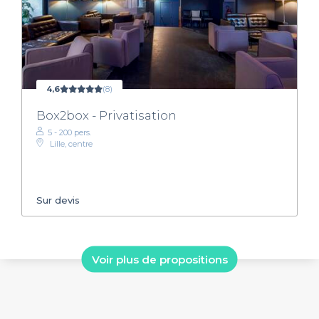
4,6
(8)
Box2box - Privatisation
5 - 200 pers.
Lille, centre
Sur devis
Voir plus de propositions