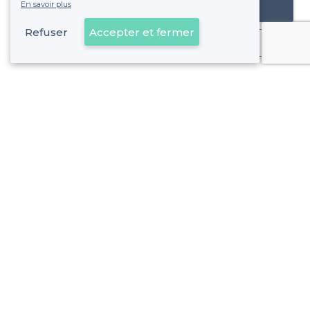
En savoir plus
Référencer mon établissement
Refuser
Accepter et fermer
Déjà client
À propos de Privateaser
Privateaser Media
Privateaser en Espagne
Aide
Référencer mon établissement
Politique de protection des données
Conditions générales d'utilisation