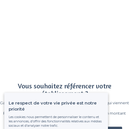
Vous souhaitez référencer votre
établissement ?
Le respect de votre vie privée est notre
Gagnez de nombreux clients parmi le million de visiteurs qui viennent
sur Privateaser chaque mois.
priorité
Pas de commissions et sans engagement, vous payez un montant
Les cookies nous permettent de personnaliser le contenu et
fixe sans risque de voir déraper la facture.
les annonces, d'offrir des fonctionnalités relatives aux médias
sociaux et d'analyser notre trafic.