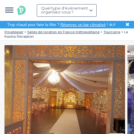
Quel type d'évènement
organisez-vous ?
✖
Trop chaud pour faire la fête ?
Réservez un bar climatisé
! ❄️🎉
Privateaser
Salles de location en France métropolitaine
Tourcoing
La
Kaisha Réception