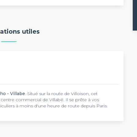
ations utiles
ho - Villabe
. Situé sur la route de Villoison, cet
centre commercial de Villabé. Il se prête à vos
uliers à moins d'une heure de route depuis Paris.
ans ce cadre atypique où se mêlent les paysages
iance chaleureuse aux tons colorés du Mexique,
El
tion pour une fête de famille, un repas pro ou un
 bien agencée, cette salle s'adapte à la nature de votre