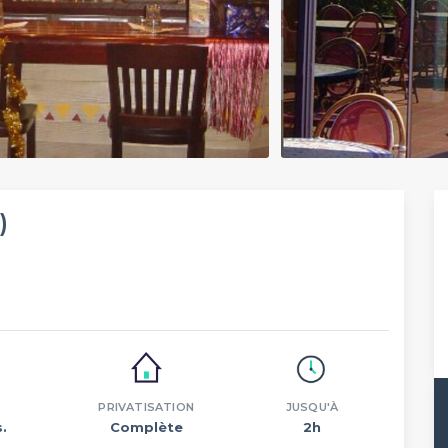
)
PRIVATISATION
JUSQU'À
.
Complète
2h