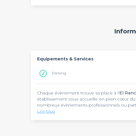
Inform
Equipements & Services
Parking
Chaque évènement trouve sa place à l'
El Ranc
établissement vous accueille en plein cœur du 
nombreux évènements professionnels ou partic
Lire plus
Impressionnez vos collègues et vos proches d
mexicains et l'univers western. Dans une amb
Rancho - Villabe
vous propose sa salle de loca
évènement d'entreprise festif. Fonctionnelle et