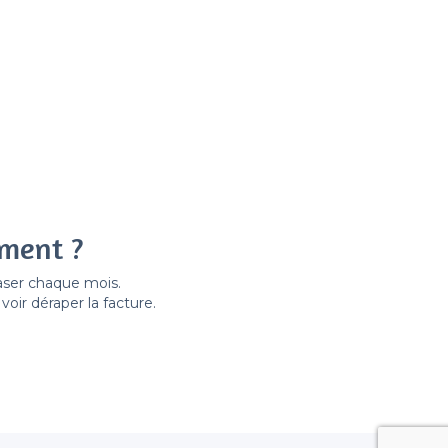
ement ?
easer chaque mois.
ir déraper la facture.