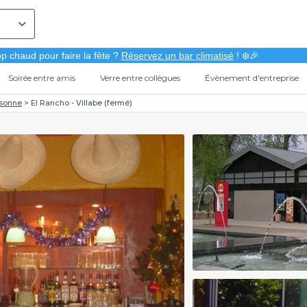
p chaud pour faire la fête ?
Réservez un bar climatisé
! ❄️🎉
Soirée entre amis
Verre entre collègues
Évènement d'entreprise
sonne
El Rancho - Villabe (fermé)