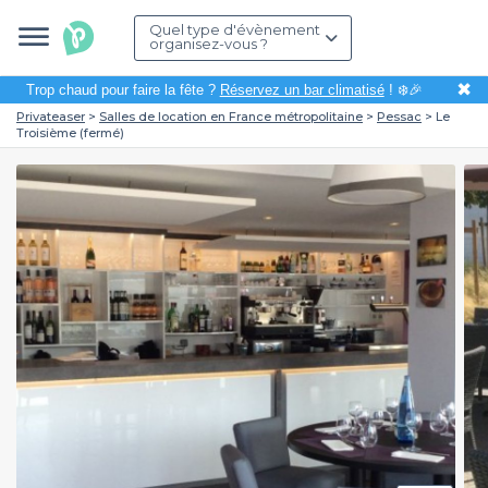
Quel type d'évènement
organisez-vous ?
✖
Trop chaud pour faire la fête ?
Réservez un bar climatisé
! ❄️🎉
Privateaser
Salles de location en France métropolitaine
Pessac
Le
Troisième (fermé)