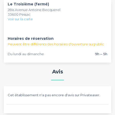
Le Troisième (fermé)
service. Suivant votre standard, une équipe événementielle
vos séminaires. Sur demande, vous pouvez rejoindre cette
2Bis Avenue Antoine Becquerel
vous accompagnera pour que vos échanges se déroulent
adresse tous les jours. Pour obtenir de plus amples
33600 Pessac
sans aucun problème. Compétente et habituée, elle vous
informations ou effectuer vos réservations, n’hésitez pas à
Voir sur la carte
comblera par son savoir-faire. Plusieurs équipements sont
faire appel à Privateaser.
également mis à votre disposition afin de répondre à vos
attentes.
Horaires de réservation
Peuvent être différents des horaires d'ouverture au public
Du lundi au dimanche
9h – 5h
Avis
Cet établissement n'a pas encore d'avis sur Privateaser.