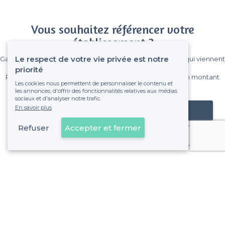
Vous souhaitez référencer votre
établissement ?
Le respect de votre vie privée est notre
Gagnez de nombreux clients parmi le million de visiteurs qui viennent
sur Privateaser chaque mois.
priorité
Pas de commissions et sans engagement, vous payez un montant
Les cookies nous permettent de personnaliser le contenu et
fixe sans risque de voir déraper la facture.
les annonces, d'offrir des fonctionnalités relatives aux médias
sociaux et d'analyser notre trafic.
En savoir plus
Référencer mon établissement
Refuser
Accepter et fermer
Déjà client
À propos de Privateaser
Privateaser Media