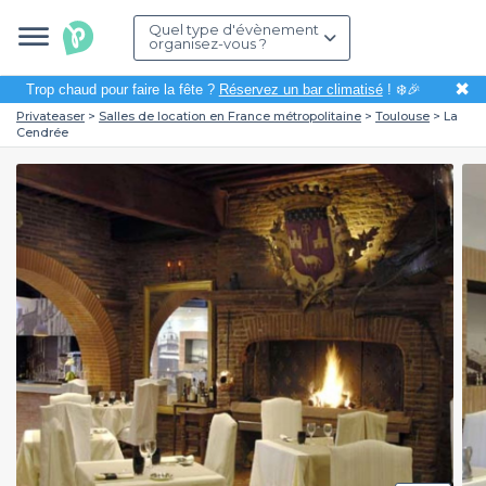
Quel type d'évènement
organisez-vous ?
✖
Trop chaud pour faire la fête ?
Réservez un bar climatisé
! ❄️🎉
Privateaser
Salles de location en France métropolitaine
Toulouse
La
Cendrée