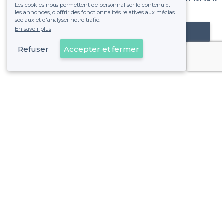
Les cookies nous permettent de personnaliser le contenu et
fixe sans risque de voir déraper la facture.
les annonces, d'offrir des fonctionnalités relatives aux médias
sociaux et d'analyser notre trafic.
En savoir plus
Référencer mon établissement
Refuser
Accepter et fermer
Déjà client
À propos de Privateaser
Privateaser Media
Privateaser en Espagne
Aide
Référencer mon établissement
Politique de protection des données