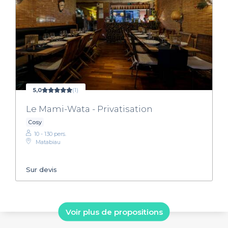
5,0
(1)
Le Mami-Wata - Privatisation
Cosy
10 - 130 pers.
Matabiau
Sur devis
Voir plus de propositions