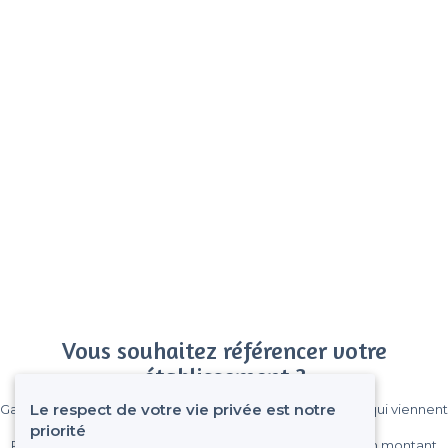
Vous souhaitez référencer votre
établissement ?
Le respect de votre vie privée est notre
Gagnez de nombreux clients parmi le million de visiteurs qui viennent
sur Privateaser chaque mois.
priorité
Pas de commissions et sans engagement, vous payez un montant