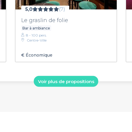
5,0
(7)
Le graslin de folie
Bar à ambiance
8 - 100 pers.
Centre-Ville
€
Économique
Voir plus de propositions