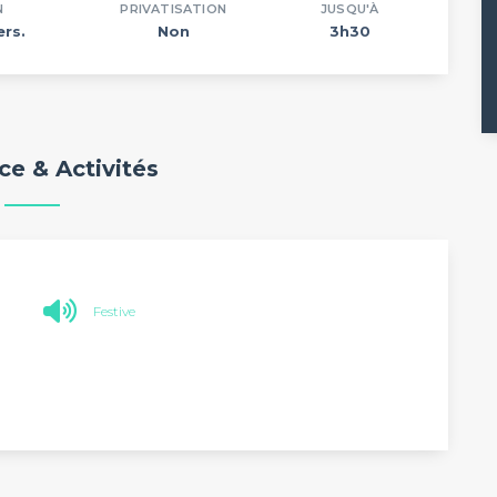
N
PRIVATISATION
JUSQU'À
ers.
Non
3h30
e & Activités
Festive