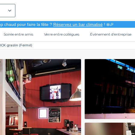
p chaud pour faire la fête ?
Réservez un bar climatisé
! ❄️🎉
Soirée entre amis
Verre entre collègues
Évènement d'entreprise
CK graslin (Fermé)