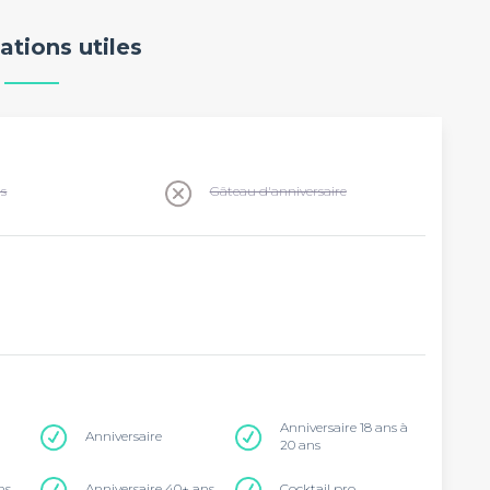
ations utiles
ns
Gâteau d'anniversaire
Anniversaire 18 ans à
Anniversaire
20 ans
ns
Anniversaire 40+ ans
Cocktail pro.