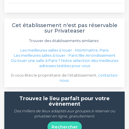
Cet établissement n'est pas réservable
sur Privateaser
Trouver des établissements similaires :
Les meilleures salles à louer - Montmartre, Paris
Les meilleures salles à louer - Paris 18e Arrondissement
Où louer une salle à Paris ? Notre sélection des meilleures
adresses testées pour vous
Si vous êtes le propriétaire de l'établissement,
contactez-
nous
.
Trouvez le lieu parfait pour votre
évènement
Des milliers de lieux adaptés aux groupes à réserver ou
privatiser en ligne, gratuitement.
Rechercher