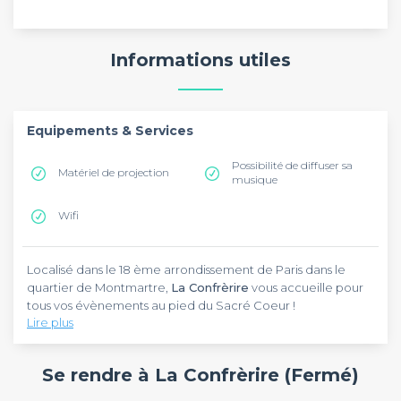
Informations utiles
Equipements & Services
Possibilité de diffuser sa
Matériel de projection
musique
Wifi
Localisé dans le 18 ème arrondissement de Paris dans le
quartier de Montmartre,
La Confrèrire
vous accueille pour
tous vos évènements au pied du Sacré Coeur !
Lire plus
Ce petit espace cosy, d'une
capacité maximal de 30
personnes
, est idéal pour fêter un anniversaire. Et pour
Se rendre à La Confrèrire (Fermé)
créer un évènement qui vous ressemble, vous pouvez
même apporter votre propre nourriture et vos boissons !