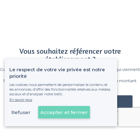
Vous souhaitez référencer votre
établissement ?
Le respect de votre vie privée est notre
Gagnez de nombreux clients parmi le million de visiteurs qui viennent
sur Privateaser chaque mois.
priorité
Pas de commissions et sans engagement, vous payez un montant
Les cookies nous permettent de personnaliser le contenu et
fixe sans risque de voir déraper la facture.
les annonces, d'offrir des fonctionnalités relatives aux médias
sociaux et d'analyser notre trafic.
En savoir plus
Référencer mon établissement
Refuser
Accepter et fermer
Déjà client