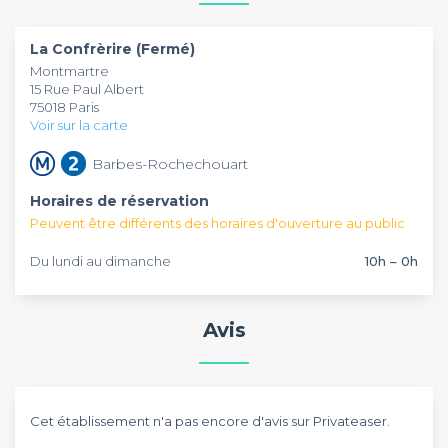
Vous retrouverez, dans ce concept store, une ambiance
L'établissement vous accueille tous les jours de 10h à Minuit
"comme à la maison" prometteuse d'une soirée
et vous avez la possibilité de privatiser l'intégralité de
La Confrèrire (Fermé)
mémorable.
l'établissement sur formule (forfait journée ou forfait soirée).
Montmartre
15 Rue Paul Albert
Pour profiter d'un cadre intimiste et vous assurer une soirée
75018 Paris
des plus réussies, pensez à
La Confrèrire
!
Voir sur la carte
Barbes-Rochechouart
Horaires de réservation
Peuvent être différents des horaires d'ouverture au public
Du lundi au dimanche
10h – 0h
Avis
Cet établissement n'a pas encore d'avis sur Privateaser.