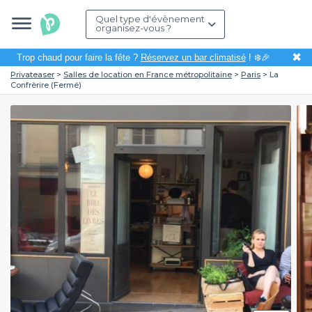
Quel type d'évènement
organisez-vous ?
✖
Trop chaud pour faire la fête ?
Réservez un bar climatisé
! ❄️🎉
Privateaser
Salles de location en France métropolitaine
Paris
La
Confrèrire (Fermé)