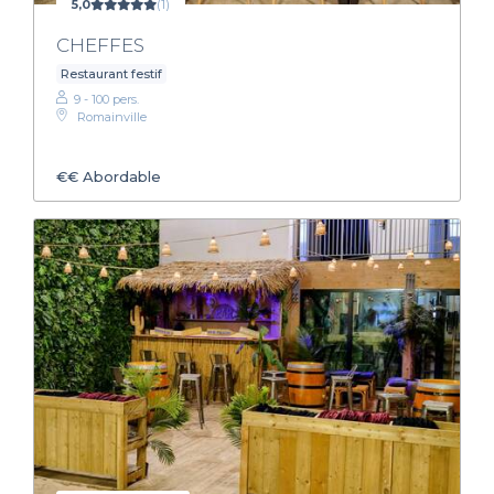
5,0
(1)
CHEFFES
Restaurant festif
9 - 100 pers.
Romainville
€€
Abordable