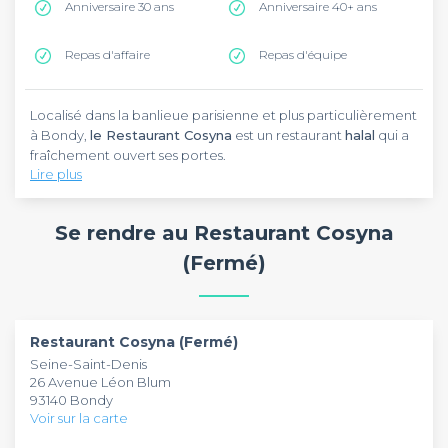
Anniversaire 30 ans
Anniversaire 40+ ans
Repas d'affaire
Repas d'équipe
Localisé dans la banlieue parisienne et plus particulièrement
à Bondy,
le Restaurant Cosyna
est un restaurant
halal
qui a
fraîchement ouvert ses portes.
Lire plus
Côté cuisine, le chef régalera les gourmets avec des plats
composés de
produits frais
: filet de boeuf, burger ou
Se rendre au Restaurant Cosyna
encore côte de boeuf, il en y en aura pour tous les goûts !
Vous pourrez émerveiller les papilles de vos convives en
(Fermé)
choisissant parmi les
L'établissement se prête parfaitement aux évènements
deux formules proposées
.
suivants : anniversaire, repas d'équipe, baptême... et vous
accueille tous les jours de 19h à Minuit la semaine et jusqu'à
1h le week-end. Vous avez la possibilité de réserver quelques
Restaurant Cosyna (Fermé)
tables pour une capacité de 5 à 10 personnes ou de
Bonne dégustation !
Seine-Saint-Denis
privatiser l'intégralité de l'établissement en vous engageant
26 Avenue Léon Blum
sur un minimum de consommation.
93140 Bondy
Voir sur la carte