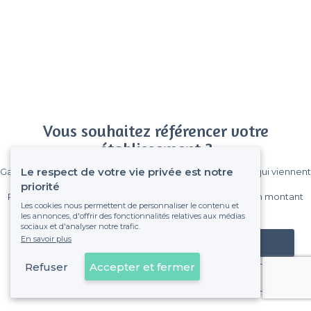
Vous souhaitez référencer votre
établissement ?
Le respect de votre vie privée est notre
Gagnez de nombreux clients parmi le million de visiteurs qui viennent
sur Privateaser chaque mois.
priorité
Pas de commissions et sans engagement, vous payez un montant
Les cookies nous permettent de personnaliser le contenu et
fixe sans risque de voir déraper la facture.
les annonces, d'offrir des fonctionnalités relatives aux médias
sociaux et d'analyser notre trafic.
En savoir plus
Référencer mon établissement
Refuser
Accepter et fermer
Déjà client