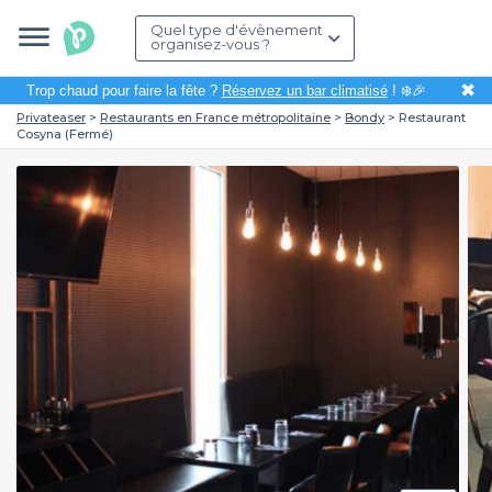
Quel type d'évènement
organisez-vous ?
✖
Trop chaud pour faire la fête ?
Réservez un bar climatisé
! ❄️🎉
Privateaser
Restaurants en France métropolitaine
Bondy
Restaurant
Cosyna (Fermé)