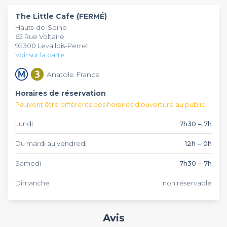
Café : anniversaire, repas d'équipe, pot de départ...
The Little Cafe (FERMÉ)
l'établissement vous accueille du Mardi au Vendredi de 12h à
Hauts-de-Seine
Minuit et vous avez la possibilité de réserver quelques tables,
62 Rue Voltaire
ou de privatiser l'intégralité de l'établissement.
92300 Levallois-Perret
Voir sur la carte
Anatole France
Horaires de réservation
Peuvent être différents des horaires d'ouverture au public
Lundi
7h30 – 7h
Du mardi au vendredi
12h – 0h
Samedi
7h30 – 7h
Dimanche
non réservable
Avis