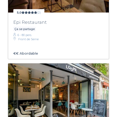
5,0
(2)
Epi Restaurant
Ça se partage
6 - 80 pers.
Front de Seine
€€
Abordable