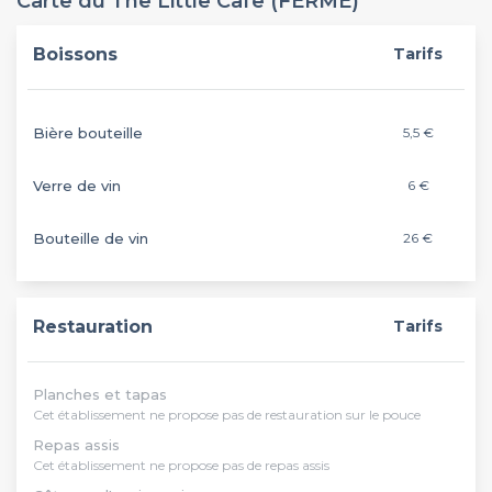
Carte du The Little Cafe (FERMÉ)
Boissons
Tarifs
Bière bouteille
5,5 €
Verre de vin
6 €
Bouteille de vin
26 €
Restauration
Tarifs
Planches et tapas
Cet établissement ne propose pas de restauration sur le pouce
Repas assis
Cet établissement ne propose pas de repas assis