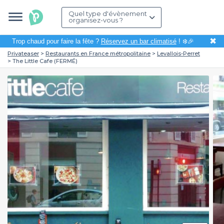
Quel type d'évènement
organisez-vous ?
✖
Trop chaud pour faire la fête ?
Réservez un bar climatisé
! ❄️🎉
Privateaser
Restaurants en France métropolitaine
Levallois-Perret
The Little Cafe (FERMÉ)