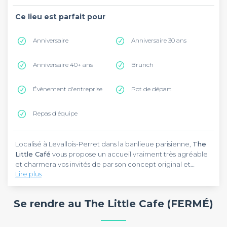
Ce lieu est parfait pour
Anniversaire
Anniversaire 30 ans
Anniversaire 40+ ans
Brunch
Évènement d'entreprise
Pot de départ
Repas d'équipe
Localisé à Levallois-Perret dans la banlieue parisienne,
The
Little Café
vous propose un accueil vraiment très agréable
et charmera vos invités de par son concept original et
Lire plus
atypique.
Le midi, vous aurez l'occasion de déguster une salade
délicatement préparée par vos soins. De nombreuses
Se rendre au The Little Cafe (FERMÉ)
formules vous sont également proposées pour le dîner. Ici,
tout est
fait maison
. De quoi passer un moment chaleureux
qui sort de l'ordinaire aux côtés de vos convives !
Les occasions sont nombreuses pour vous rendre au Little