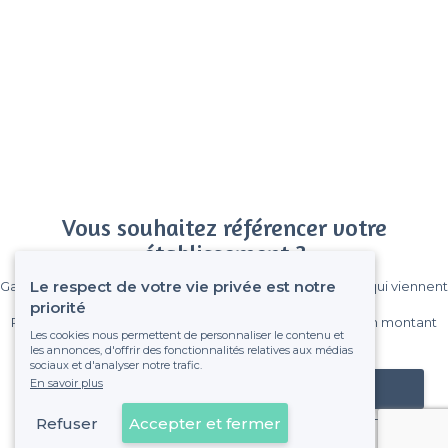
Vous souhaitez référencer votre
établissement ?
Le respect de votre vie privée est notre
Gagnez de nombreux clients parmi le million de visiteurs qui viennent
sur Privateaser chaque mois.
priorité
Pas de commissions et sans engagement, vous payez un montant
Les cookies nous permettent de personnaliser le contenu et
fixe sans risque de voir déraper la facture.
les annonces, d'offrir des fonctionnalités relatives aux médias
sociaux et d'analyser notre trafic.
En savoir plus
Référencer mon établissement
Refuser
Accepter et fermer
Déjà client