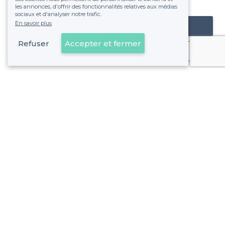
fixe sans risque de voir déraper la facture.
les annonces, d'offrir des fonctionnalités relatives aux médias
sociaux et d'analyser notre trafic.
En savoir plus
Référencer mon établissement
Refuser
Accepter et fermer
Déjà client
À propos de Privateaser
Privateaser Media
Privateaser en Espagne
Aide
Référencer mon établissement
Politique de protection des données