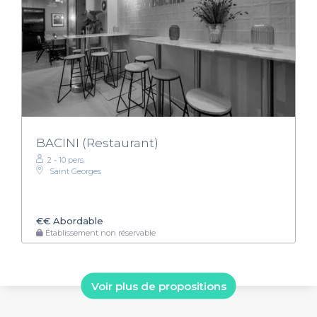
BACINI (Restaurant)
2 - 10 pers.
Saint Georges
€€
Abordable
Établissement non réservable
Voir plus de propositions