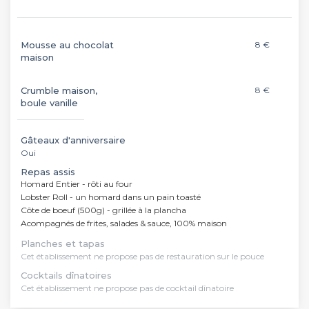
Mousse au chocolat
8 €
maison
Crumble maison,
8 €
boule vanille
Gâteaux d'anniversaire
Oui
Repas assis
Homard Entier - rôti au four
Lobster Roll - un homard dans un pain toasté
Côte de boeuf (500g) - grillée à la plancha
Acompagnés de frites, salades & sauce, 100% maison
Planches et tapas
Cet établissement ne propose pas de restauration sur le pouce
Cocktails dînatoires
Cet établissement ne propose pas de cocktail dînatoire