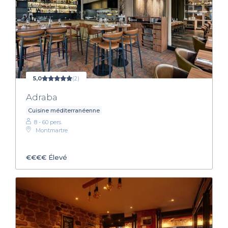
5,0
(2)
Adraba
Cuisine méditerranéenne
8 - 60 pers.
Montmartre
€€€€
Élevé