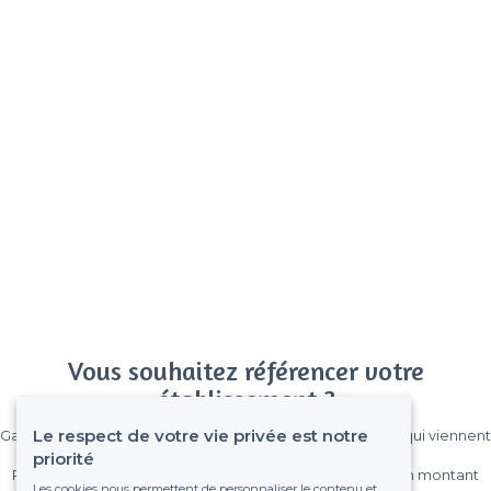
Vous souhaitez référencer votre
établissement ?
Le respect de votre vie privée est notre
Gagnez de nombreux clients parmi le million de visiteurs qui viennent
sur Privateaser chaque mois.
priorité
Pas de commissions et sans engagement, vous payez un montant
Les cookies nous permettent de personnaliser le contenu et