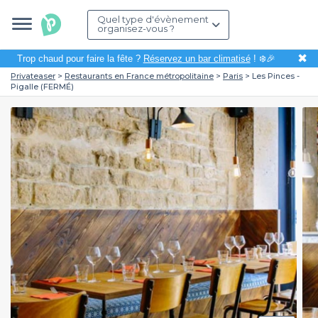
Quel type d'évènement
organisez-vous ?
✖
Trop chaud pour faire la fête ?
Réservez un bar climatisé
! ❄️🎉
Privateaser
Restaurants en France métropolitaine
Paris
Les Pinces -
Pigalle (FERMÉ)