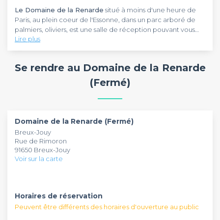
Le Domaine de la Renarde
situé à moins d'une heure de
Paris, au plein coeur de l'Essonne, dans un parc arboré de
palmiers, oliviers, est une salle de réception pouvant vous
Lire plus
accueillir tous les jours de la semaine.
Vous pouvez y organiser vos évènements privés comme un
mariage, anniversaire, baptême etc ou un évènement
Se rendre au Domaine de la Renarde
professionnel pour une soirée d'entreprise. Autrement dit,
quelque soit l'occasion, il vous suffit de communiquer avec
(Fermé)
les gérants qui sont plus qu'aimables pour organiser au
Dans un espace champêtre, vous pourrez profiter de
mieux votre soirée.
décors de folies pour organiser un événement qui a du
caractère. Vous serez ainsi accueillis sous un grand et
lumineux chapiteau donnant accès aux extérieurs, idéal
Domaine de la Renarde (Fermé)
pour des vins d'honneur.
Essayez vous donc tout de suite au
Domaine de la Renarde
Breux-Jouy
en privatisant dès que possible votre espace afin de profiter
Rue de Rimoron
d'une journée et d'une soirée exceptionnelle avec votre
91650 Breux-Jouy
entourage.
Voir sur la carte
Horaires de réservation
Peuvent être différents des horaires d'ouverture au public