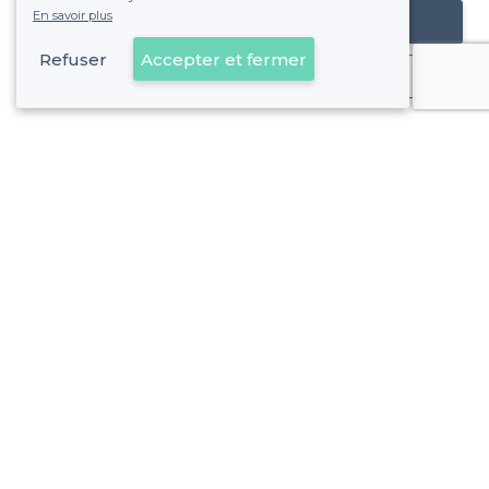
En savoir plus
Référencer mon établissement
Refuser
Accepter et fermer
Déjà client
À propos de Privateaser
Privateaser Media
Privateaser en Espagne
Aide
Référencer mon établissement
Politique de protection des données
Conditions générales d'utilisation