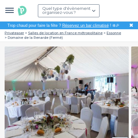
Quel type d'évènement
organisez-vous ?
✖
Trop chaud pour faire la fête ?
Réservez un bar climatisé
! ❄️🎉
Privateaser
Salles de location en France métropolitaine
Essonne
Domaine de la Renarde (Fermé)