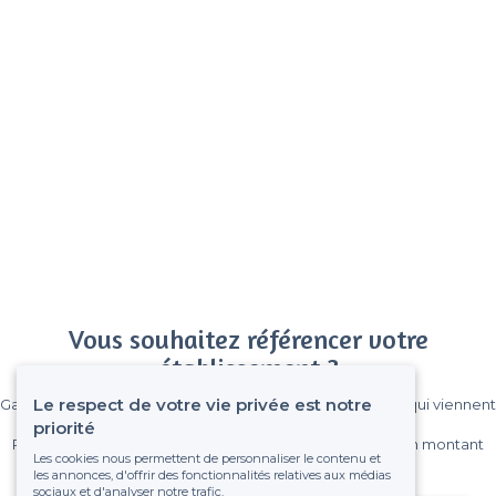
Vous souhaitez référencer votre
établissement ?
Le respect de votre vie privée est notre
Gagnez de nombreux clients parmi le million de visiteurs qui viennent
sur Privateaser chaque mois.
priorité
Pas de commissions et sans engagement, vous payez un montant
Les cookies nous permettent de personnaliser le contenu et
fixe sans risque de voir déraper la facture.
les annonces, d'offrir des fonctionnalités relatives aux médias
sociaux et d'analyser notre trafic.