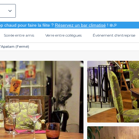
p chaud pour faire la fête ?
Réservez un bar climatisé
! ❄️🎉
Soirée entre amis
Verre entre collègues
Évènement d'entreprise
L'Apatam (Fermé)