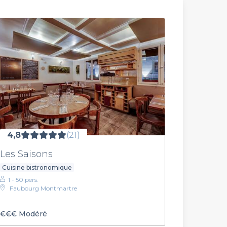
4,8
(21)
Les Saisons
Cuisine bistronomique
1 - 50 pers.
Faubourg Montmartre
€€€
Modéré