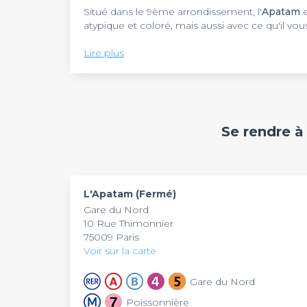
Situé dans le 9ème arrondissement, l'
Apatam
e
atypique et coloré, mais aussi avec ce qu'il vou
La cuisine haute gamme, changeante selon les s
Lire plus
vous ainsi que vos invités. Le concept est d'aut
la possibilité de donner la
tendance gustative
Vous recherchez un lieu intimiste pour un évè
l'Apatam vous donne la possibilité de réserver
Se rendre à
plus !
L'Apatam (Fermé)
Gare du Nord
10 Rue Thimonnier
75009 Paris
Voir sur la carte
Gare du Nord
Poissonnière