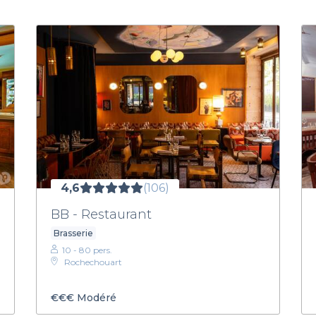
4,6
(106)
BB - Restaurant
Brasserie
10 - 80 pers.
Rochechouart
€€€
Modéré