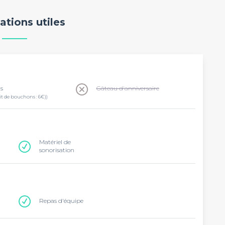
ations utiles
ns
Gâteau d'anniversaire
it de bouchons : 6€))
Matériel de
sonorisation
Repas d'équipe