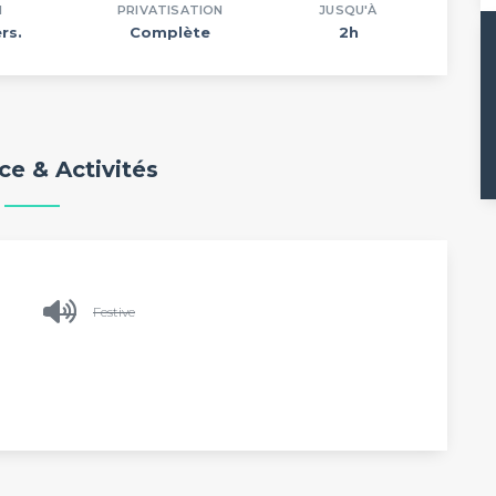
N
PRIVATISATION
JUSQU'À
rs.
Complète
2h
e & Activités
Festive