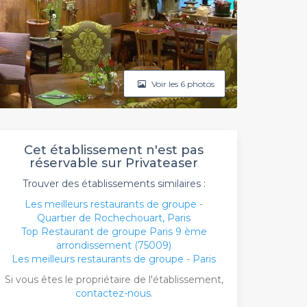
Voir les 6 photos
Cet établissement n'est pas
réservable sur Privateaser
Trouver des établissements similaires :
Les meilleurs restaurants de groupe -
Quartier de Rochechouart, Paris
Top Restaurant de groupe Paris 9 ème
arrondissement (75009)
Les meilleurs restaurants de groupe - Paris
Si vous êtes le propriétaire de l'établissement,
contactez-nous
.