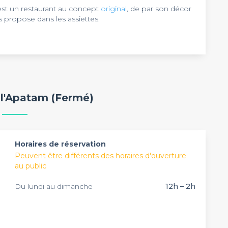
st un restaurant au concept
original
, de par son décor
s propose dans les assiettes.
aisons, les arrivées du marché, saura vous satisfaire
ant plus intéressant que le premier client qui réserve a
et de profiter de la créativité du chef.
nement de particulier comme pour un diner d'affaires,
 quelques tables comme de privatiser, alors n'attendez
 l'Apatam (Fermé)
Horaires de réservation
Peuvent être différents des horaires d'ouverture
au public
Du lundi au dimanche
12h – 2h