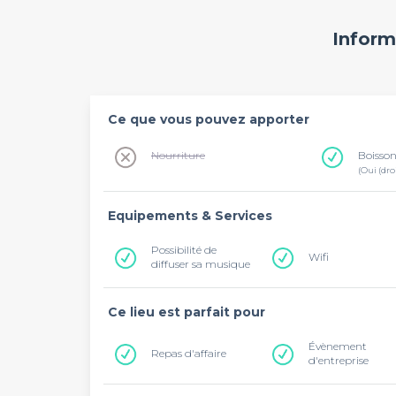
Inform
Ce que vous pouvez apporter
Nourriture
Boisso
(Oui (dro
Equipements & Services
Possibilité de
Wifi
diffuser sa musique
Ce lieu est parfait pour
Évènement
Repas d'affaire
d'entreprise