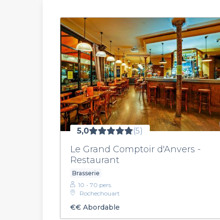
5,0
(5)
Le Grand Comptoir d'Anvers -
Restaurant
Brasserie
10 - 70 pers.
Rochechouart
€€
Abordable