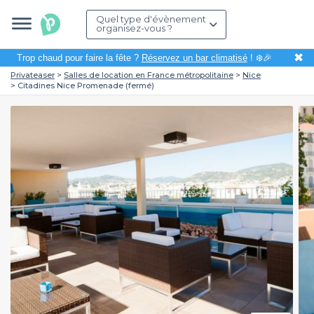
Quel type d'évènement
organisez-vous ?
✖
Trop chaud pour faire la fête ?
Réservez un bar climatisé
! ❄️🎉
Privateaser
Salles de location en France métropolitaine
Nice
Citadines Nice Promenade (fermé)