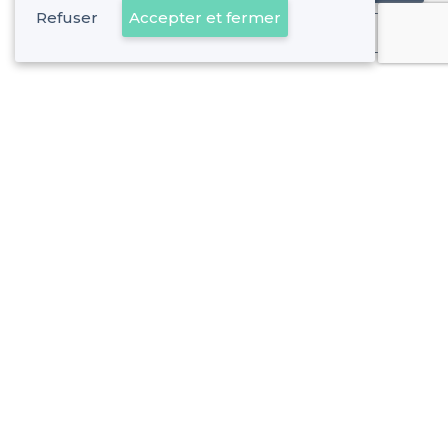
Refuser
Accepter et fermer
Déjà client
À propos de Privateaser
Privateaser Media
Privateaser en Espagne
Aide
Référencer mon établissement
Politique de protection des données
Conditions générales d'utilisation
Nous contacter