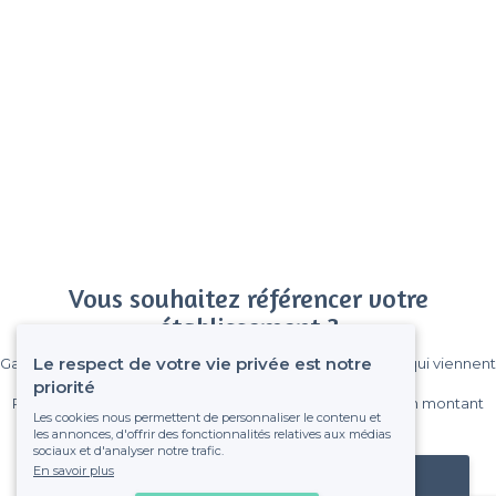
Vous souhaitez référencer votre
établissement ?
Le respect de votre vie privée est notre
Gagnez de nombreux clients parmi le million de visiteurs qui viennent
sur Privateaser chaque mois.
priorité
Pas de commissions et sans engagement, vous payez un montant
Les cookies nous permettent de personnaliser le contenu et
fixe sans risque de voir déraper la facture.
les annonces, d'offrir des fonctionnalités relatives aux médias
sociaux et d'analyser notre trafic.
En savoir plus
Référencer mon établissement