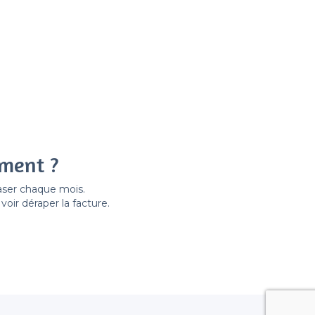
ement ?
easer chaque mois.
ir déraper la facture.