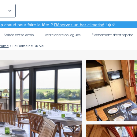
p chaud pour faire la fête ?
Réservez un bar climatisé
! ❄️🎉
Soirée entre amis
Verre entre collègues
Évènement d'entreprise
omme
Le Domaine Du Val