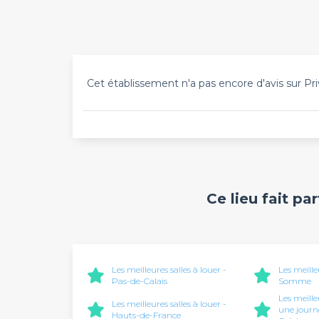
Cet établissement n'a pas encore d'avis sur Pri
Ce lieu fait pa
Les meilleures salles à louer -
Les meille
Pas-de-Calais
Somme
Les meille
Les meilleures salles à louer -
une journ
Hauts-de-France