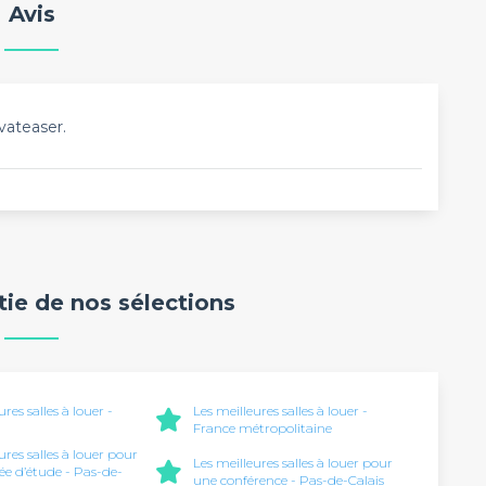
Avis
vateaser.
rtie de nos sélections
ures salles à louer -
Les meilleures salles à louer -
France métropolitaine
ures salles à louer pour
Les meilleures salles à louer pour
ée d’étude - Pas-de-
une conférence - Pas-de-Calais