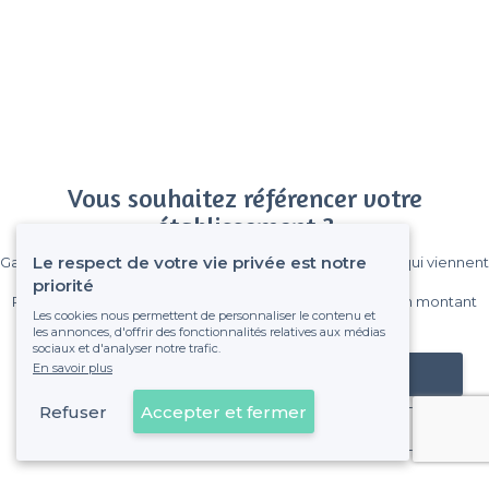
Vous souhaitez référencer votre
établissement ?
Le respect de votre vie privée est notre
Gagnez de nombreux clients parmi le million de visiteurs qui viennent
sur Privateaser chaque mois.
priorité
Pas de commissions et sans engagement, vous payez un montant
Les cookies nous permettent de personnaliser le contenu et
fixe sans risque de voir déraper la facture.
les annonces, d'offrir des fonctionnalités relatives aux médias
sociaux et d'analyser notre trafic.
En savoir plus
Référencer mon établissement
Refuser
Accepter et fermer
Déjà client