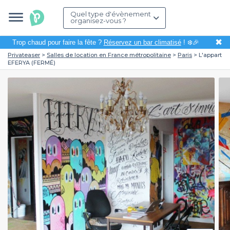
Quel type d'évènement
organisez-vous ?
✖
Trop chaud pour faire la fête ?
Réservez un bar climatisé
! ❄️🎉
Privateaser
Salles de location en France métropolitaine
Paris
L'appart
EFERYA (FERMÉ)