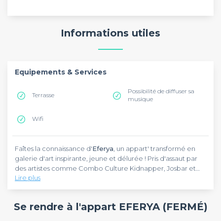
Informations utiles
Equipements & Services
Possibilité de diffuser sa
Terrasse
musique
Wifi
Faîtes la connaissance d'
Eferya
, un appart' transformé en
galerie d'art inspirante, jeune et délurée ! Pris d'assaut par
des artistes comme Combo Culture Kidnapper, Josbar et
Lire plus
Daco, les murs exposent une multitude de dessins
artistiques. Retrouvez notamment Pacman, Tintin et le
Sachant qu'il possède une
capacité d'accueil de 80
capitaine Haddock (plus rapprochés qu'on n'a l'habitude de
personnes
, Eferya s'adaptera parfaitement aux showrooms,
Se rendre à l'appart EFERYA (FERMÉ)
les voir en bande dessinée d'ailleurs !) et des tags en tous
lancements de produit et tournages de film ! Alors rendez-
genre !
vous dans le 13 ème arrondissement de Paris, sur l'avenue de