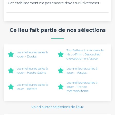
Cet établissement n'a pas encore d'avis sur Privateaser.
Ce lieu fait partie de nos sélections
Top Salles à Louer dans le
Les meilleures salles à
Haut-Rhin : Des cadres
louer - Doubs
d'exception en Alsace
Les meilleures salles à
Les meilleures salles à
louer - Haute-Saône
louer - Vosges
Les meilleures salles à
Les meilleures salles à
louer - France
louer - Belfort
métropolitaine
Voir d'autres sélections de lieux