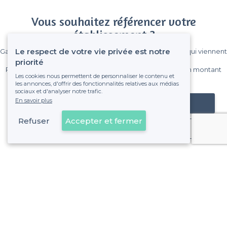
Vous souhaitez référencer votre
établissement ?
Le respect de votre vie privée est notre
Gagnez de nombreux clients parmi le million de visiteurs qui viennent
sur Privateaser chaque mois.
priorité
Pas de commissions et sans engagement, vous payez un montant
Les cookies nous permettent de personnaliser le contenu et
fixe sans risque de voir déraper la facture.
les annonces, d'offrir des fonctionnalités relatives aux médias
sociaux et d'analyser notre trafic.
En savoir plus
Référencer mon établissement
Refuser
Accepter et fermer
Déjà client
À propos de Privateaser
Privateaser Media