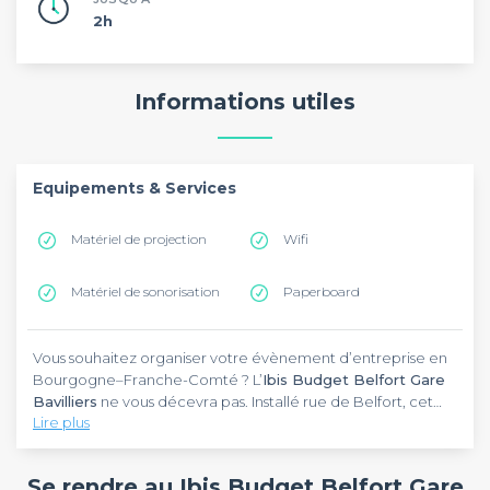
2h
Informations utiles
Equipements & Services
Matériel de projection
Wifi
Matériel de sonorisation
Paperboard
Vous souhaitez organiser votre évènement d’entreprise en
Bourgogne–Franche-Comté ? L’
Ibis Budget Belfort Gare
Bavilliers
ne vous décevra pas. Installé rue de Belfort, cet
Lire plus
établissement vous accueille à Bavilliers. À proximité de la
gare, il se trouve à 15 km de l’École de ski du ballon d’Alsace.
Pourvu d’un design classique, l’
Ibis Budget Belfort Gare
D’ailleurs, il bénéficie d’un excellent emplacement et est
Bavilliers
éblouira vos collaborateurs et vos partenaires
Se rendre au Ibis Budget Belfort Gare
facilement accessible.
professionnels. Baigné dans une atmosphère décontractée,