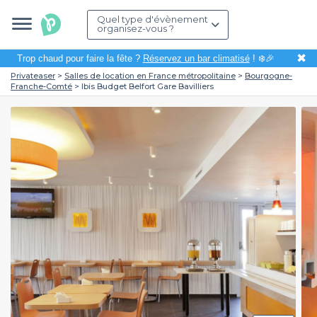
Quel type d'évènement
organisez-vous ?
✖
Trop chaud pour faire la fête ?
Réservez un bar climatisé
! ❄️🎉
Privateaser
Salles de location en France métropolitaine
Bourgogne-
Franche-Comté
Ibis Budget Belfort Gare Bavilliers