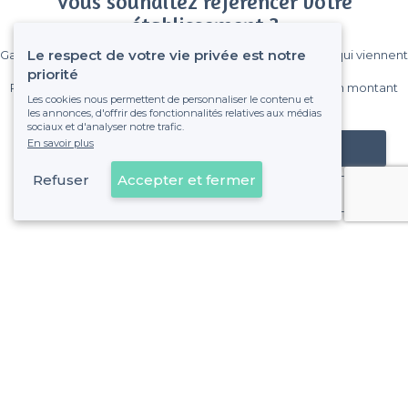
Vous souhaitez référencer votre
établissement ?
Le respect de votre vie privée est notre
Gagnez de nombreux clients parmi le million de visiteurs qui viennent
sur Privateaser chaque mois.
priorité
Pas de commissions et sans engagement, vous payez un montant
Les cookies nous permettent de personnaliser le contenu et
fixe sans risque de voir déraper la facture.
les annonces, d'offrir des fonctionnalités relatives aux médias
sociaux et d'analyser notre trafic.
En savoir plus
Référencer mon établissement
Refuser
Accepter et fermer
Déjà client
À propos de Privateaser
Privateaser Media
Privateaser en Espagne