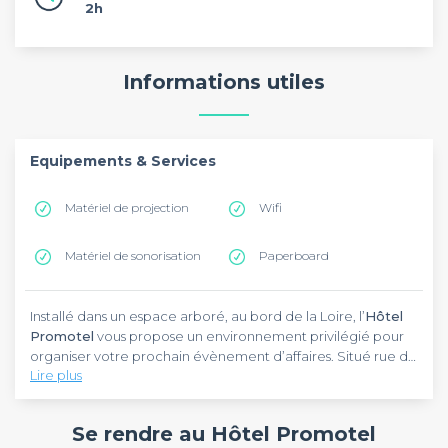
2h
Informations utiles
Equipements & Services
Matériel de projection
Wifi
Matériel de sonorisation
Paperboard
Installé dans un espace arboré, au bord de la Loire, l’
Hôtel
Promotel
vous propose un environnement privilégié pour
organiser votre prochain évènement d’affaires. Situé rue de
Lire plus
Faubourg de Bourgogne, cet établissement se trouve à
Saint-Jean-de-Braye. Pour l’atteindre en voiture, il vous faut
Élégance et simplicité sont les mots qui définissent le cadre
10 minutes de trajet depuis le centre d’Orléans et 11 minutes
qui vous attend à l’
Hôtel Promotel
. L’atmosphère paisible
Se rendre au Hôtel Promotel
depuis la Maison de Jeanne d’Arc.
qui y règne pourra vous aider à mener des échanges