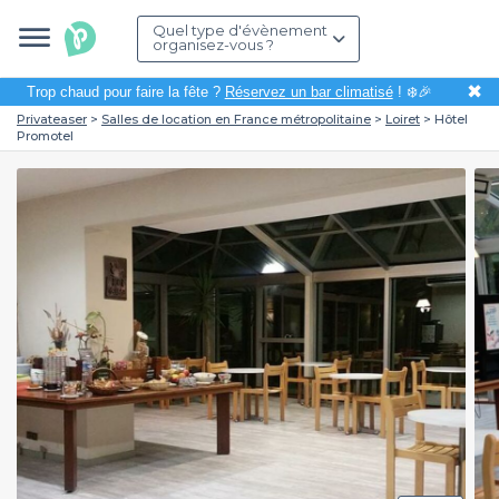
Quel type d'évènement
organisez-vous ?
✖
Trop chaud pour faire la fête ?
Réservez un bar climatisé
! ❄️🎉
Privateaser
Salles de location en France métropolitaine
Loiret
Hôtel
Promotel