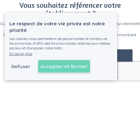
Vous souhaitez référencer votre
établissement ?
Le respect de votre vie privée est notre
Gagnez de nombreux clients parmi le million de visiteurs qui viennent
sur Privateaser chaque mois.
priorité
Pas de commissions et sans engagement, vous payez un montant
Les cookies nous permettent de personnaliser le contenu et
fixe sans risque de voir déraper la facture.
les annonces, d'offrir des fonctionnalités relatives aux médias
sociaux et d'analyser notre trafic.
En savoir plus
Référencer mon établissement
Refuser
Accepter et fermer
Déjà client
À propos de Privateaser
Privateaser Media
Privateaser en Espagne