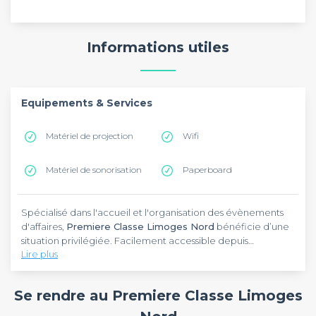
Informations utiles
Equipements & Services
Matériel de projection
Wifi
Matériel de sonorisation
Paperboard
Spécialisé dans l'accueil et l'organisation des évènements
d'affaires,
Premiere Classe Limoges Nord
bénéficie d’une
situation privilégiée. Facilement accessible depuis
Lire plus
l'autoroute A20, cet établissement se trouve à une dizaine
de minutes du centre-ville. D’ailleurs, cet hôtel est installé à
En choisissant
Premiere Classe Limoges Nord
, vous avez la
environ 10 km de l'aéroport de Limoges-Bellegarde.
possibilité de rassembler jusqu'à 50 participants lors d’une
Se rendre au Premiere Classe Limoges
conférence ou d’un séminaire résidentiel. Cet hôtel
bénéficie d'une salle parfaitement équipée et vous garantit