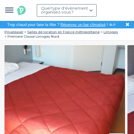
Quel type d'évènement
organisez-vous ?
✖
Trop chaud pour faire la fête ?
Réservez un bar climatisé
! ❄️🎉
Privateaser
Salles de location en France métropolitaine
Limoges
Premiere Classe Limoges Nord