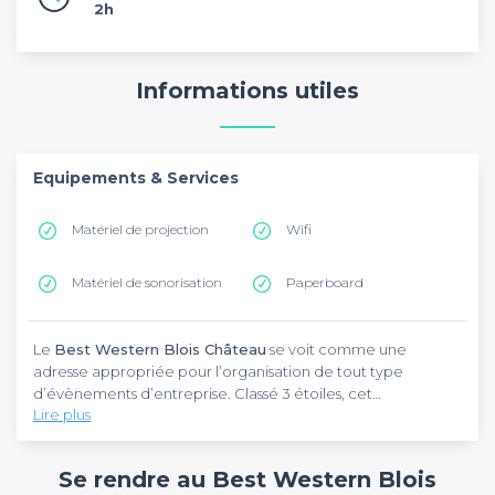
2h
Informations utiles
Equipements & Services
Matériel de projection
Wifi
Matériel de sonorisation
Paperboard
Le
Best Western Blois Château
se voit comme une
adresse appropriée pour l’organisation de tout type
d’évènements d’entreprise. Classé 3 étoiles, cet
Lire plus
établissement se trouve dans l’Avenue du Docteur Jean
Laigret. Accessible via les transports en commun, cet hôtel
Pourvu d’un cadre serein, le
Best Western Blois Château
est desservi par le TER jusqu’à la gare de Blois Chambord. Si
vous surprendra par sa décoration moderne. En vue de
Se rendre au Best Western Blois
vous y venez par votre propre moyen, l’autoroute A10
rassembler vos collaborateurs ou vos clients, cet hôtel