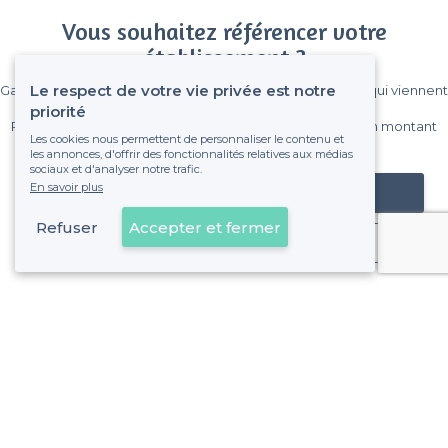
Vous souhaitez référencer votre
établissement ?
Le respect de votre vie privée est notre
Gagnez de nombreux clients parmi le million de visiteurs qui viennent
sur Privateaser chaque mois.
priorité
Pas de commissions et sans engagement, vous payez un montant
Les cookies nous permettent de personnaliser le contenu et
fixe sans risque de voir déraper la facture.
les annonces, d'offrir des fonctionnalités relatives aux médias
sociaux et d'analyser notre trafic.
En savoir plus
Référencer mon établissement
Refuser
Accepter et fermer
Déjà client
À propos de Privateaser
Privateaser Media