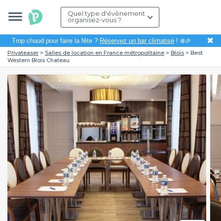
Quel type d'évènement
organisez-vous ?
✖
Trop chaud pour faire la fête ?
Réservez un bar climatisé
! ❄️🎉
Privateaser
Salles de location en France métropolitaine
Blois
Best
Western Blois Chateau