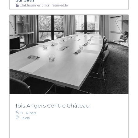
Sur devis
Établissement non réservable
Ibis Angers Centre Château
8 - 12 pers.
Blois