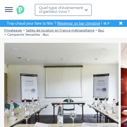
Quel type d'évènement
organisez-vous ?
✖
Trop chaud pour faire la fête ?
Réservez un bar climatisé
! ❄️🎉
Privateaser
Salles de location en France métropolitaine
Buc
Campanile Versailles - Buc