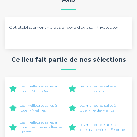
Cet établissement n'a pas encore d'avis sur Privateaser.
Ce lieu fait partie de nos sélections
Les meilleures salles à
Les meilleures salles à
louer - Val-d'Oise
louer - Essonne
Les meilleures salles à
Les meilleures salles à
louer - Yvelines
louer - Île-de-France
Les meilleures salles à
Les meilleures salles à
louer pas chères - Île-de-
louer pas chères - Essonne
France