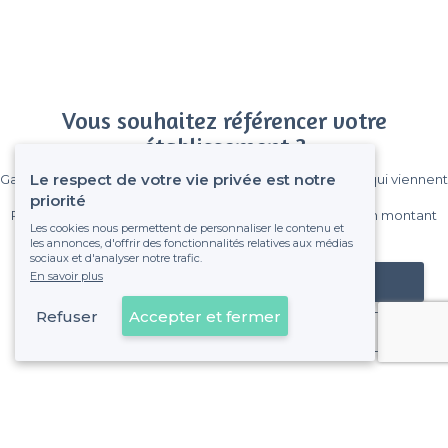
Vous souhaitez référencer votre
établissement ?
Le respect de votre vie privée est notre
Gagnez de nombreux clients parmi le million de visiteurs qui viennent
sur Privateaser chaque mois.
priorité
Pas de commissions et sans engagement, vous payez un montant
Les cookies nous permettent de personnaliser le contenu et
fixe sans risque de voir déraper la facture.
les annonces, d'offrir des fonctionnalités relatives aux médias
sociaux et d'analyser notre trafic.
En savoir plus
Référencer mon établissement
Refuser
Accepter et fermer
Déjà client