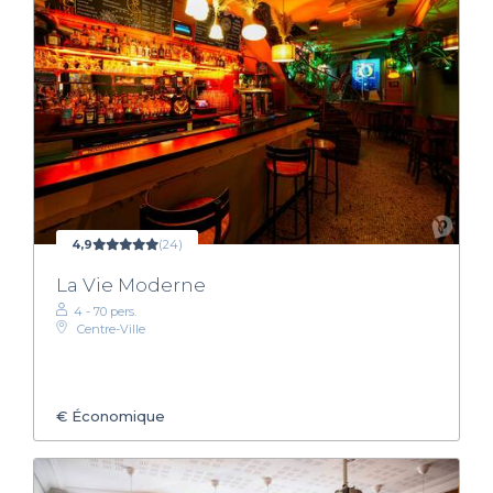
4,9
(24)
La Vie Moderne
4 - 70 pers.
Centre-Ville
€
Économique