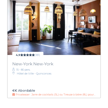
4,9
(181)
New-York New-York
15 - 80 pers.
Hôtel de Ville - Quinconces
€€
Abordable
Privateaser : Jarre de cocktails (5L) ou Tireuse à bière (8L) pour 90€ !