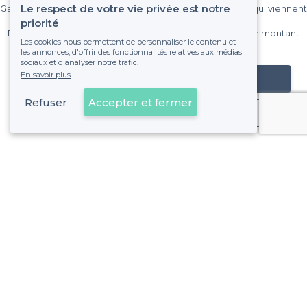
Le respect de votre vie privée est notre
Gagnez de nombreux clients parmi le million de visiteurs qui viennent
sur Privateaser chaque mois.
priorité
Pas de commissions et sans engagement, vous payez un montant
Les cookies nous permettent de personnaliser le contenu et
fixe sans risque de voir déraper la facture.
les annonces, d'offrir des fonctionnalités relatives aux médias
sociaux et d'analyser notre trafic.
En savoir plus
Référencer mon établissement
Refuser
Accepter et fermer
Déjà client
À propos de Privateaser
Privateaser Media
Privateaser en Espagne
Aide
Référencer mon établissement