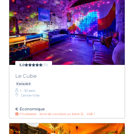
5,0
(17)
Le Cube
Karaoké
1 - 50 pers.
Centre-Ville
€
Économique
Privateaser : Jarre de cocktails ou bière 5L : 40€ !