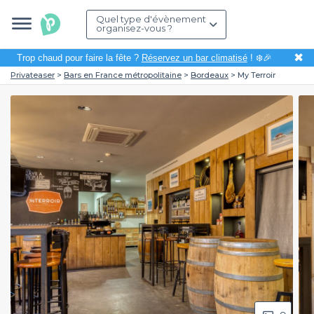
Quel type d'évènement
organisez-vous ?
✖
Trop chaud pour faire la fête ?
Réservez un bar climatisé
! ❄️🎉
Privateaser
Bars en France métropolitaine
Bordeaux
My Terroir