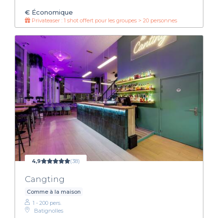
€
Économique
Privateaser : 1 shot offert pour les groupes > 20 personnes
4,9
(38)
Cangting
Comme à la maison
1 - 200 pers.
Batignolles