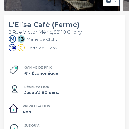
10
L'Elisa Café (Fermé)
2 Rue Victor Méric, 92110 Clichy
Mairie de Clichy
Porte de Clichy
GAMME DE PRIX
€
- Économique
RÉSERVATION
Jusqu’à 80 pers.
PRIVATISATION
Non
JUSQU'À