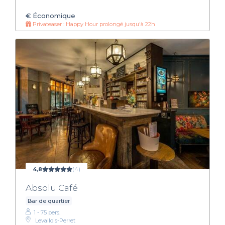
€
Économique
Privateaser : Happy Hour prolongé jusqu'à 22h
4,8
(4)
Absolu Café
Bar de quartier
1 - 75 pers.
Levallois-Perret