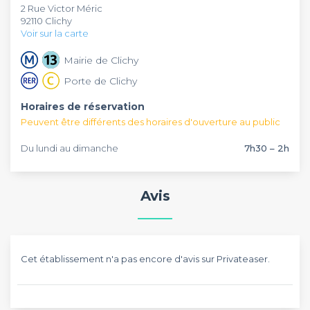
2 Rue Victor Méric
convives, n’hésitez pas à commander un bon verre de vin,
profiterez d’une bonne qualité de service. Ouvert tous les
92110 Clichy
de bière ou encore des cocktails.
jours, de 7h à 2h du matin, ce bar vous conviendra sans
Voir sur la carte
aucun doute. Alors, suivant votre planning, pensez à réserver
sur Privateaser le plus tôt possible.
Mairie de Clichy
Porte de Clichy
Horaires de réservation
Peuvent être différents des horaires d'ouverture au public
Du lundi au dimanche
7h30 – 2h
Avis
Cet établissement n'a pas encore d'avis sur Privateaser.