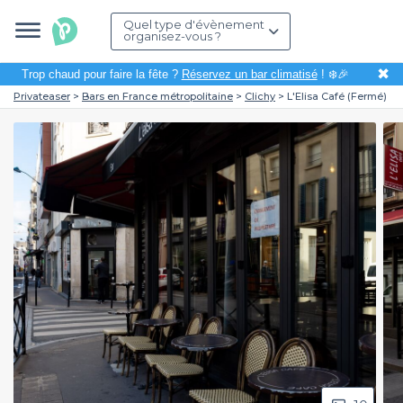
Quel type d'évènement
organisez-vous ?
✖
Trop chaud pour faire la fête ?
Réservez un bar climatisé
! ❄️🎉
Privateaser
Bars en France métropolitaine
Clichy
L'Elisa Café (Fermé)