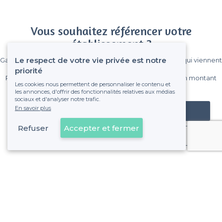
Vous souhaitez référencer votre
établissement ?
Le respect de votre vie privée est notre
Gagnez de nombreux clients parmi le million de visiteurs qui viennent
sur Privateaser chaque mois.
priorité
Pas de commissions et sans engagement, vous payez un montant
Les cookies nous permettent de personnaliser le contenu et
fixe sans risque de voir déraper la facture.
les annonces, d'offrir des fonctionnalités relatives aux médias
sociaux et d'analyser notre trafic.
En savoir plus
Référencer mon établissement
Refuser
Accepter et fermer
Déjà client
À propos de Privateaser
Privateaser Media