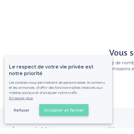
Vous s
Gagnez de nombreu
Le respect de votre vie privée est
Pas de commissions et
notre priorité
Les cookies nous permettent de personnaliser le contenu
et les annonces, d'offrir des fonctionnalités relatives aux
médias sociaux et d'analyser notre trafic.
En savoir plus
Refuser
Accepter et fermer
À propos de Privateaser
Aide