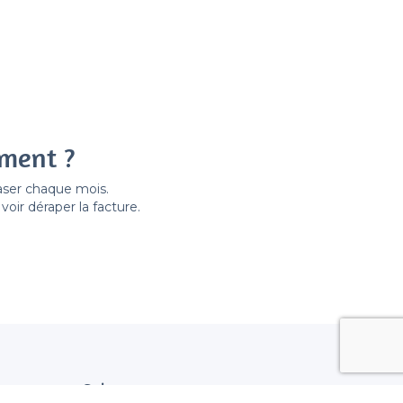
ement ?
easer chaque mois.
ir déraper la facture.
Suivez nous