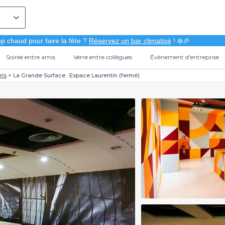
p chaud pour faire la fête ?
Réservez un bar climatisé
! ❄️🎉
Soirée entre amis
Verre entre collègues
Évènement d'entreprise
ris
La Grande Surface : Espace Laurentin (fermé)