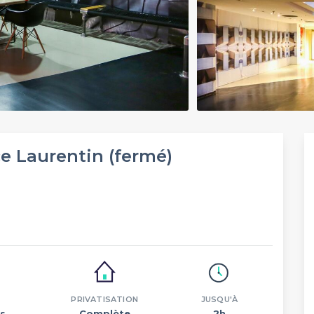
e Laurentin (fermé)
PRIVATISATION
JUSQU'À
s.
Complète
2h