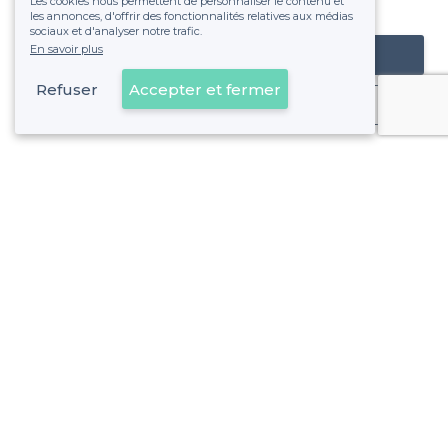
Les cookies nous permettent de personnaliser le contenu et
fixe sans risque de voir déraper la facture.
les annonces, d'offrir des fonctionnalités relatives aux médias
sociaux et d'analyser notre trafic.
En savoir plus
Référencer mon établissement
Refuser
Accepter et fermer
Déjà client
À propos de Privateaser
Privateaser Media
Privateaser en Espagne
Aide
Référencer mon établissement
Politique de protection des données