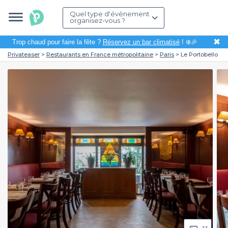
Quel type d'évènement
organisez-vous ?
✖
Trop chaud pour faire la fête ?
Réservez un bar climatisé
! ❄️🎉
Privateaser
Restaurants en France métropolitaine
Paris
Le Portobello