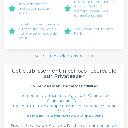
Restaurants d'Entreprise
Top Restaurant où
à Paris : Des lieux
mettre sa musique à
d'exception pour vos
Paris
soirées Corporate
Où fêter son anniversaire
au restaurant à Paris ?
Top Restaurant italien à
Notre sélection coup de
Paris
cœur
Voir d'autres sélections de lieux
Cet établissement n'est pas réservable
sur Privateaser
Trouver des établissements similaires :
Les meilleurs restaurants de groupe - Quartier de
Clignancourt, Paris
Top Restaurant de groupe Paris 18 ème arrondissement
(75018)
Les meilleurs restaurants de groupe - Paris
Si vous êtes le propriétaire de l'établissement,
contactez-