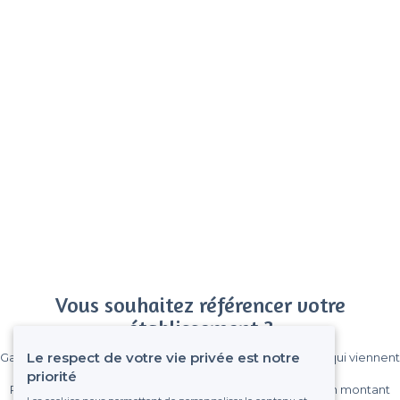
Vous souhaitez référencer votre
établissement ?
Le respect de votre vie privée est notre
Gagnez de nombreux clients parmi le million de visiteurs qui viennent
sur Privateaser chaque mois.
priorité
Pas de commissions et sans engagement, vous payez un montant