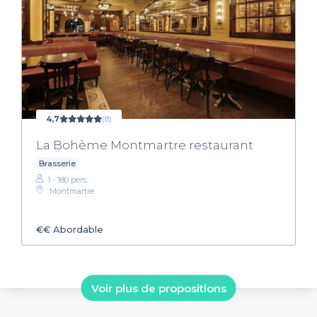
4,7
(8)
La Bohème Montmartre restaurant
Brasserie
1 - 180 pers.
Montmartre
€€
Abordable
Voir plus de propositions