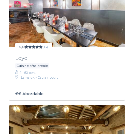
5,0
(13)
Loyo
Cuisine afro-créole
1 - 60 pers.
Lamarck - Caulaincourt
€€
Abordable