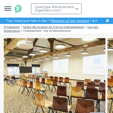
Quel type d'évènement
organisez-vous ?
✖
Trop chaud pour faire la fête ?
Réservez un bar climatisé
! ❄️🎉
Privateaser
Salles de location en France métropolitaine
Issy-les-
Moulineaux
Châteauform’ City la Manufacture