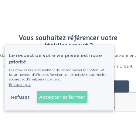
Vous souhaitez référencer votre
établissement ?
Le respect de votre vie privée est notre
Gagnez de nombreux clients parmi le million de visiteurs qui viennent
sur Privateaser chaque mois.
priorité
Pas de commissions et sans engagement, vous payez un montant
Les cookies nous permettent de personnaliser le contenu et
fixe sans risque de voir déraper la facture.
les annonces, d'offrir des fonctionnalités relatives aux médias
sociaux et d'analyser notre trafic.
En savoir plus
Référencer mon établissement
Refuser
Accepter et fermer
Déjà client