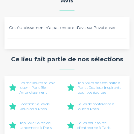
Avis
Cet établissement n'a pas encore d'avis sur Privateaser.
Ce lieu fait partie de nos sélections
Les meilleures salles à
Top Salles de Séminaire à
louer - Paris 15e
Paris : Des lieux inspirants
Arrondissement
pour vos équipes
Location Salles de
Salles de conférence à
Réunion à Paris
louer à Paris
Top Salle Soirée de
Salles pour soirée
Lancement à Paris
d'entreprise à Paris