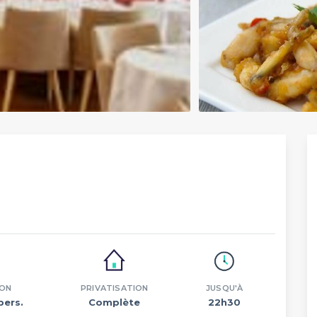
n
ION
PRIVATISATION
JUSQU'À
pers.
Complète
22h30