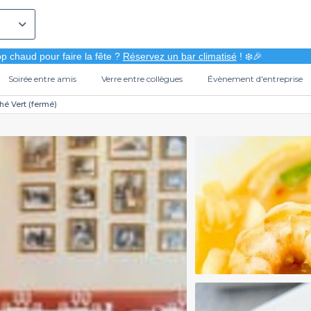
p chaud pour faire la fête ?
Réservez un bar climatisé
! ❄️🎉
Soirée entre amis
Verre entre collègues
Évènement d'entreprise
hé Vert (fermé)