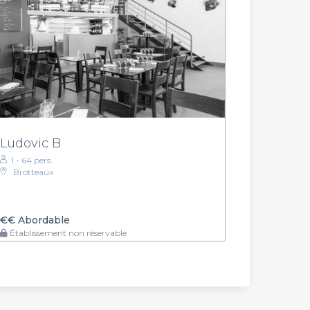
Ludovic B
1 - 64 pers.
Brotteaux
€€
Abordable
Établissement non réservable