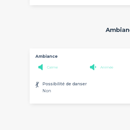
Ambianc
Ambiance
Calme
Animée
💃
Possibilité de danser
Non