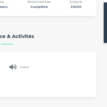
ON
PRIVATISATION
JUSQU'À
pers.
Complète
23h30
e & Activités
Festive