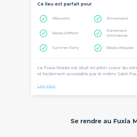
Ce lieu est parfait pour
Afterwork
Anniversaire
Évènement
Repas d'affaire
d'entreprise
Summer Party
Repas d'équipe
Le Fuxia Marais est situé en plein coeur du 4è
et facilement accessible par le métro Saint-Pau
Les restaurants Fuxia sont implantés un peu pa
Lire plus
de convives car un établissement ne serait clai
bar & cantina de quartier vous propose une carte
qui s'adapte aux quatre saisons !
Au Fuxia Marais, réservez quelques tables ou pri
anniversaire, d'un verre entre amis, d'un repas
Se rendre au Fuxia M
!