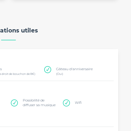
ations utiles
ns
Gâteau d'anniversaire
s droit de bouchon de 8€)
(Oui)
Possibilité de
Wifi
diffuser sa musique