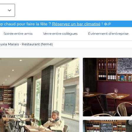
p chaud pour faire la fête ?
Réservez un bar climatisé
! ❄️🎉
Soirée entre amis
Verre entre collègues
Évènement d'entreprise
uxia Marais - Restaurant (fermé)