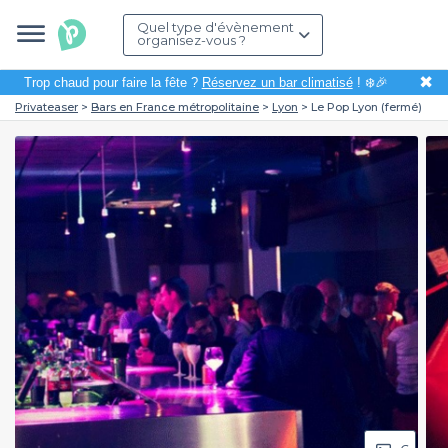
Quel type d'évènement
organisez-vous ?
✖
Trop chaud pour faire la fête ?
Réservez un bar climatisé
! ❄️🎉
Privateaser
Bars en France métropolitaine
Lyon
Le Pop Lyon (fermé)