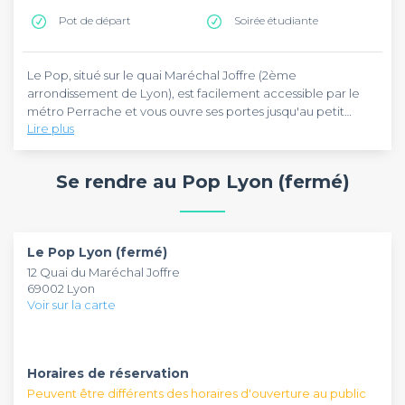
Pot de départ
Soirée étudiante
Le Pop, situé sur le quai Maréchal Joffre (2ème
arrondissement de Lyon), est facilement accessible par le
métro Perrache et vous ouvre ses portes jusqu'au petit
Lire plus
matin 7j/7.
En bords de Saône, profitez du charme de cette boîte au
décor chic, coloré et métallique ! Sa grande terrasse ne
Se rendre au Pop Lyon (fermé)
laisse pas indifférent non plus, avec une vue imprenable sur
la Croix-Rousse et la basilique de Fourvière. Et cette
discothèque organise régulièrement des soirées à thèmes
Au Pop, vous avez la possibilité de privatiser un espace ou
pour votre plus grand plaisir !
de privatiser l'établissement en entier pour vos évènements
Le Pop Lyon (fermé)
les plus fous ! Idéal pour une soirée BDE, une soirée
12 Quai du Maréchal Joffre
étudiante, un pot de départ, un enterrement de vie de
69002 Lyon
jeune fille/garçon ou un anniversaire.
Voir sur la carte
Horaires de réservation
Peuvent être différents des horaires d'ouverture au public