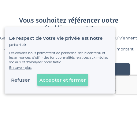
Vous souhaitez référencer votre
établissement ?
Le respect de votre vie privée est notre
Gagnez de nombreux clients parmi le million de visiteurs qui viennent
sur Privateaser chaque mois.
priorité
Pas de commissions et sans engagement, vous payez un montant
Les cookies nous permettent de personnaliser le contenu et
fixe sans risque de voir déraper la facture.
les annonces, d'offrir des fonctionnalités relatives aux médias
sociaux et d'analyser notre trafic.
En savoir plus
Référencer mon établissement
Refuser
Accepter et fermer
Déjà client
À propos de Privateaser
Privateaser Media