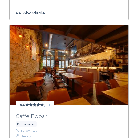
€€
Abordable
5,0
(14)
Caffe Bobar
Bar à bière
1 - 180 pers.
Ainay