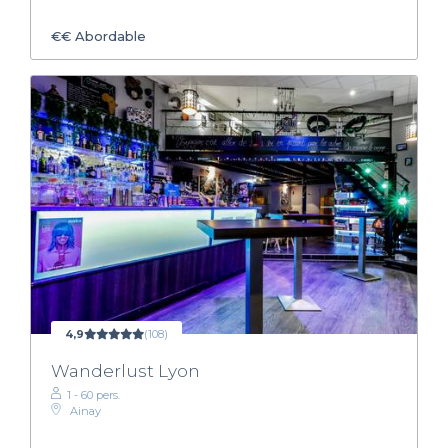
€€
Abordable
4,9
(108)
Wanderlust Lyon
1 - 60 pers.
Ainay