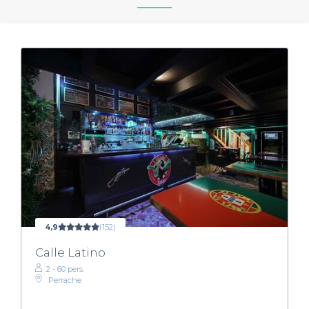
4,9
(152)
Calle Latino
2 - 60 pers.
Perrache