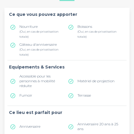
Ce que vous pouvez apporter
Nourriture
Boissons
(Oui, en cas de privatisation
(Oui, en cas de privatisation
totale)
totale)
Gâteau d'anniversaire
(Oui, en cas de privatisation
totale)
Equipements & Services
Accessible pour les
personnes à mobilité
Matériel de projection
réduite
Fumoir
Terrasse
Ce lieu est parfait pour
Anniversaire 20 ans à 25
Anniversaire
ans