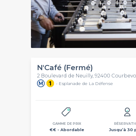
N'Café (Fermé)
2 Boulevard de Neuilly, 92400 Courbevo
- Esplanade de La Défense
GAMME DE PRIX
RÉSERVATI
€€
- Abordable
Jusqu’à 30 