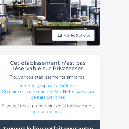
Voir les 5 photos
Cet établissement n'est pas
réservable sur Privateaser
Trouver des établissements similaires :
Top Bar sympa à La Défense
Où boire un verre dans le 92 ? Notre sélection
de bars branchés
Si vous êtes le propriétaire de l'établissement,
contactez-nous
.
Trouvez le lieu parfait pour votre