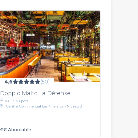
4,6
(50)
Doppio Malto La Défense
10 - 300 pers.
Centre Commercial Les 4 Temps - Niveau 3
€€
Abordable