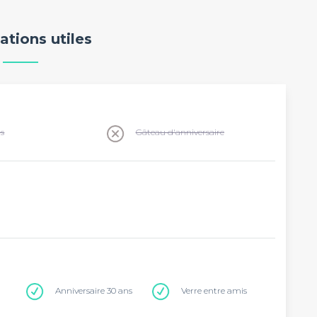
ations utiles
ns
Gâteau d'anniversaire
Anniversaire 30 ans
Verre entre amis