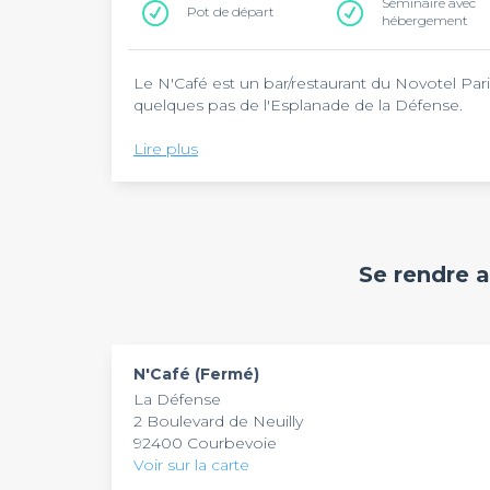
Séminaire avec
Pot de départ
hébergement
Le N'Café est un bar/restaurant du Novotel Pari
quelques pas de l'Esplanade de la Défense.
Cette belle adresse en plein coeur du quartier 
Lire plus
saine et équilibrée dans un cadre simple et é
plat savoureux tout en admirant la vue resplend
hour du N'café qui a lieu tous les jours de 17h à
Cette adresse ouvre ses portes tous les jours 
verre entre amis, une soirée d'entreprise, un a
Se rendre 
N'Café (Fermé)
La Défense
2 Boulevard de Neuilly
92400 Courbevoie
Voir sur la carte