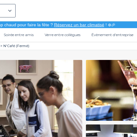
p chaud pour faire la fête ?
Réservez un bar climatisé
! ❄️🎉
Soirée entre amis
Verre entre collègues
Évènement d'entreprise
N'Café (Fermé)