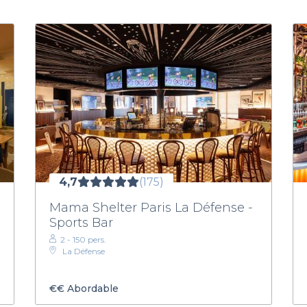
4,7
(175)
Mama Shelter Paris La Défense -
Sports Bar
2 - 150 pers.
La Défense
€€
Abordable