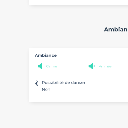
Ambianc
Ambiance
Calme
Animée
💃
Possibilité de danser
Non