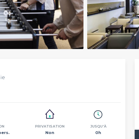
ie
ON
PRIVATISATION
JUSQU'À
pers.
Non
0h