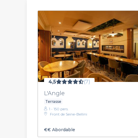
4,5
(7)
L'Angle
Terrasse
1 - 150 pers.
Front de Seine-Bellini
€€
Abordable