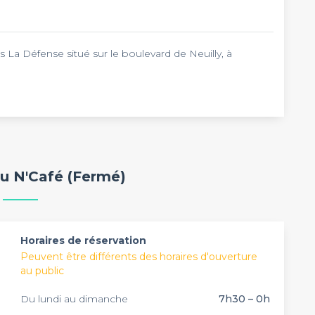
s La Défense situé sur le boulevard de Neuilly, à
d'affaires de la Défense, propose une cuisine française,
puré. Dégustez un délicieux cocktail accompagné d'un
issante sur la Tour Eiffel. Et ne manquez pas l'happy
 18h.
de la semaine de 7h30 à 00h pour un anniversaire, un
fterwork ou un pot de départ !
au N'Café (Fermé)
Horaires de réservation
Peuvent être différents des horaires d'ouverture
au public
Du lundi au dimanche
7h30 – 0h