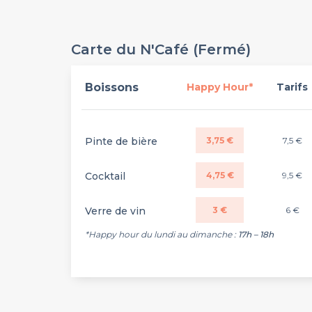
Carte du N'Café (Fermé)
Boissons
Happy Hour*
Tarifs
Pinte de bière
3,75 €
7,5 €
Cocktail
4,75 €
9,5 €
Verre de vin
3 €
6 €
*Happy hour du lundi au dimanche :
17h – 18h