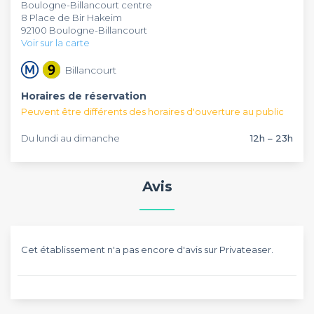
Boulogne-Billancourt centre
dans des espaces adaptés à vos besoins. Les spécialités
L'établissement dispose d'une terrasse, d'une salle privée et
8 Place de Bir Hakeim
maison comme le butter chicken, les biryanis parfumés et
propose des options végétariennes. Pour toute réservation,
92100 Boulogne-Billancourt
les naans fraîchement préparés au tandoori raviront tous les
n'hésitez pas à faire une demande sur Privateaser, c'est
Voir sur la carte
palais.
gratuit et sans engagement !
Billancourt
Horaires de réservation
Peuvent être différents des horaires d'ouverture au public
Du lundi au dimanche
12h – 23h
Avis
Cet établissement n'a pas encore d'avis sur Privateaser.