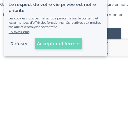
Le respect de votre vie privée est notre
Gagnez de nombreux clients parmi le million de visiteurs qui viennent
sur Privateaser chaque mois.
priorité
Pas de commissions et sans engagement, vous payez un montant
Les cookies nous permettent de personnaliser le contenu et
fixe sans risque de voir déraper la facture.
les annonces, d'offrir des fonctionnalités relatives aux médias
sociaux et d'analyser notre trafic.
En savoir plus
Référencer mon établissement
Refuser
Accepter et fermer
Déjà client
À propos de Privateaser
Privateaser Media
Privateaser en Espagne
Aide
Référencer mon établissement