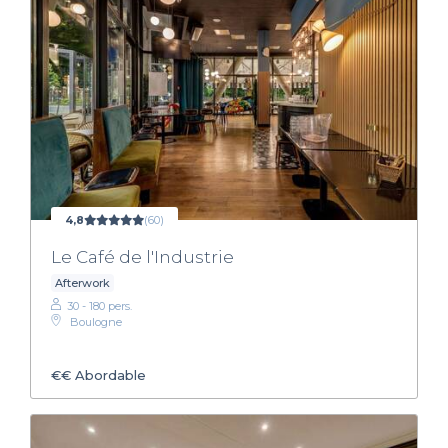
4,8
(60)
Le Café de l'Industrie
Afterwork
30 - 180 pers.
Boulogne
€€
Abordable