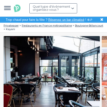
Quel type d'évènement
organisez-vous ?
✖
Trop chaud pour faire la fête ?
Réservez un bar climatisé
! ❄️🎉
Privateaser
Restaurants en France métropolitaine
Boulogne-Billancourt
Kayani