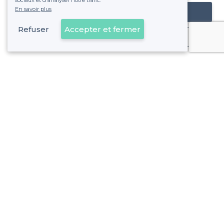
sociaux et d'analyser notre trafic.
En savoir plus
Référencer mon établissement
Refuser
Accepter et fermer
Déjà client
À propos de Privateaser
Privateaser Media
Privateaser en Espagne
Aide
Référencer mon établissement
Politique de protection des données
Conditions générales d'utilisation