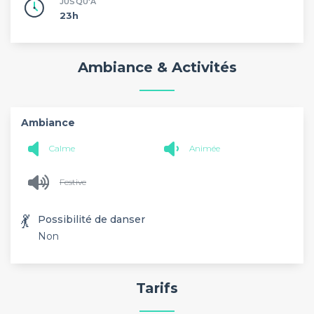
JUSQU'À
23h
Ambiance & Activités
Ambiance
Calme
Animée
Festive
💃
Possibilité de danser
Non
Tarifs