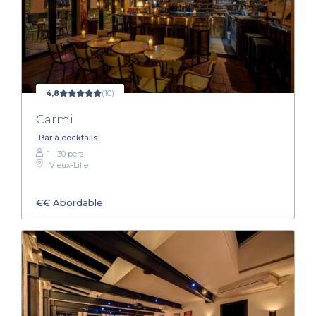
4,8
(10)
Carmi
Bar à cocktails
1 - 30 pers.
Vieux-Lille
€€
Abordable