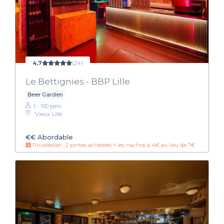
4,7
(24)
Le Bettignies - BBP Lille
Beer Garden
1 - 100 pers.
Vieux Lille
€€
Abordable
Privateaser : 2 pintes achetées = les nachos à 4€ au lieu de 7€