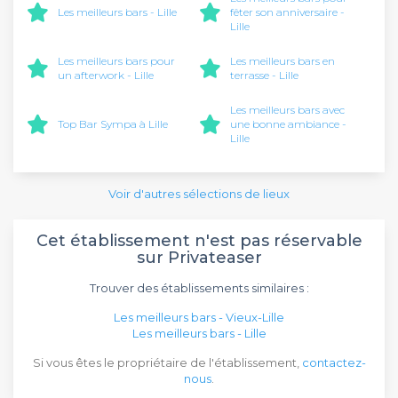
Les meilleurs bars - Lille
fêter son anniversaire -
Lille
Les meilleurs bars pour
Les meilleurs bars en
un afterwork - Lille
terrasse - Lille
Les meilleurs bars avec
Top Bar Sympa à Lille
une bonne ambiance -
Lille
Voir d'autres sélections de lieux
Cet établissement n'est pas réservable
sur Privateaser
Trouver des établissements similaires :
Les meilleurs bars - Vieux-Lille
Les meilleurs bars - Lille
Si vous êtes le propriétaire de l'établissement,
contactez-
nous
.