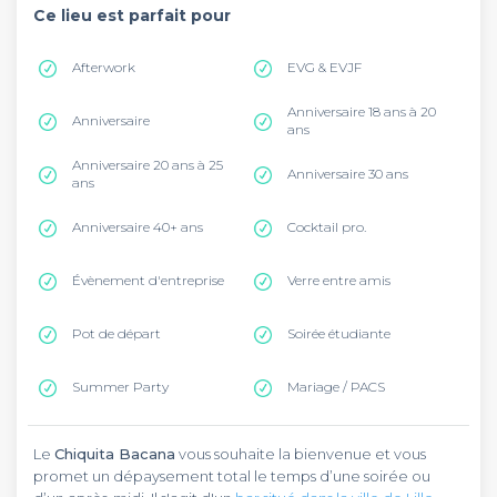
Ce lieu est parfait pour
Afterwork
EVG & EVJF
Anniversaire 18 ans à 20
Anniversaire
ans
Anniversaire 20 ans à 25
Anniversaire 30 ans
ans
Anniversaire 40+ ans
Cocktail pro.
Évènement d'entreprise
Verre entre amis
Pot de départ
Soirée étudiante
Summer Party
Mariage / PACS
Le
Chiquita Bacana
vous souhaite la bienvenue et vous
promet un dépaysement total le temps d’une soirée ou