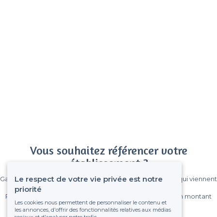
Vous souhaitez référencer votre
établissement ?
Le respect de votre vie privée est notre
Gagnez de nombreux clients parmi le million de visiteurs qui viennent
sur Privateaser chaque mois.
priorité
Pas de commissions et sans engagement, vous payez un montant
Les cookies nous permettent de personnaliser le contenu et
fixe sans risque de voir déraper la facture.
les annonces, d'offrir des fonctionnalités relatives aux médias