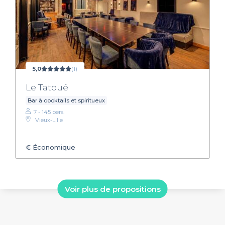
5,0
(1)
Le Tatoué
Bar à cocktails et spiritueux
7 - 145 pers.
Vieux-Lille
€
Économique
Voir plus de propositions