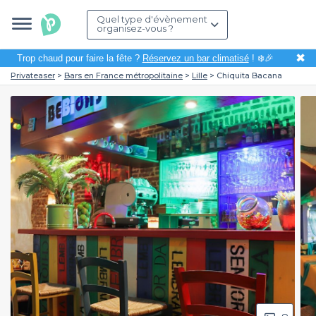
Quel type d'évènement
organisez-vous ?
✖
Trop chaud pour faire la fête ?
Réservez un bar climatisé
! ❄️🎉
Privateaser
Bars en France métropolitaine
Lille
Chiquita Bacana