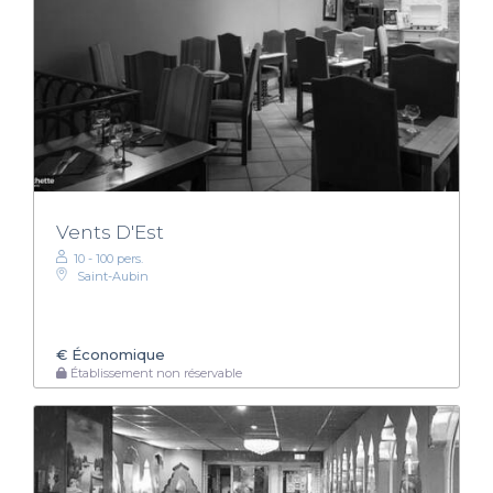
Vents D'Est
10 - 100 pers.
Saint-Aubin
€
Économique
Établissement non réservable