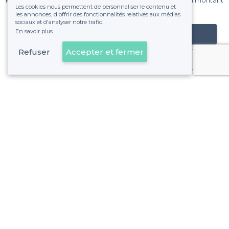
Pas de commissions et sans engagement, vous payez un montant
Les cookies nous permettent de personnaliser le contenu et
fixe sans risque de voir déraper la facture.
les annonces, d'offrir des fonctionnalités relatives aux médias
sociaux et d'analyser notre trafic.
En savoir plus
Référencer mon établissement
Refuser
Accepter et fermer
Déjà client
À propos de Privateaser
Privateaser Media
Privateaser en Espagne
Aide
Référencer mon établissement
Politique de protection des données