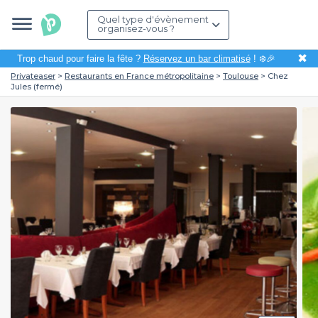
Quel type d'évènement
organisez-vous ?
✖
Trop chaud pour faire la fête ?
Réservez un bar climatisé
! ❄️🎉
Privateaser
Restaurants en France métropolitaine
Toulouse
Chez
Jules (fermé)