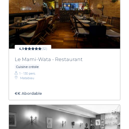
4,9
(52)
Le Mami-Wata - Restaurant
Cuisine créole
1 - 130 pers.
Matabiau
€€
Abordable