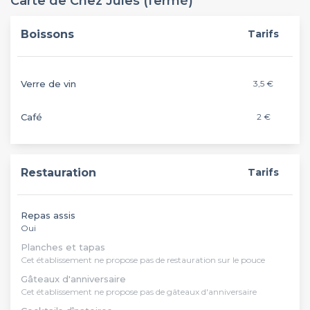
Carte de Chez Jules (fermé)
Boissons
Tarifs
Verre de vin
3,5 €
Café
2 €
Restauration
Tarifs
Repas assis
Oui
Planches et tapas
Cet établissement ne propose pas de restauration sur le pouce
Gâteaux d'anniversaire
Cet établissement ne propose pas de gâteaux d'anniversaire