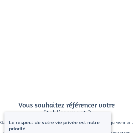
Vous souhaitez référencer votre
établissement ?
Le respect de votre vie privée est notre
Gagnez de nombreux clients parmi le million de visiteurs qui viennent
sur Privateaser chaque mois.
priorité