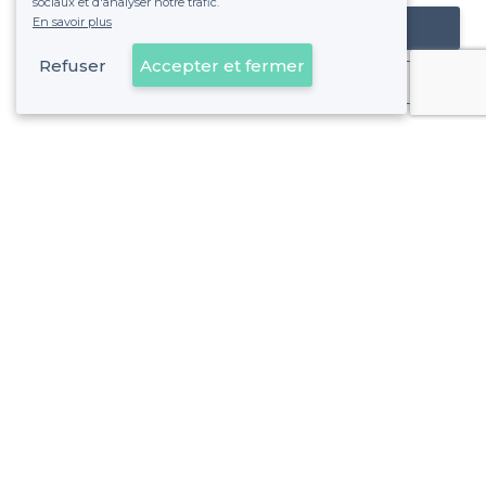
sociaux et d'analyser notre trafic.
En savoir plus
Référencer mon établissement
Refuser
Accepter et fermer
Déjà client
À propos de Privateaser
Privateaser Media
Privateaser en Espagne
Aide
Référencer mon établissement
Politique de protection des données
Conditions générales d'utilisation