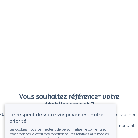
Vous souhaitez référencer votre
établissement ?
Le respect de votre vie privée est notre
Gagnez de nombreux clients parmi le million de visiteurs qui viennent
sur Privateaser chaque mois.
priorité
Pas de commissions et sans engagement, vous payez un montant
Les cookies nous permettent de personnaliser le contenu et
fixe sans risque de voir déraper la facture.
les annonces, d'offrir des fonctionnalités relatives aux médias