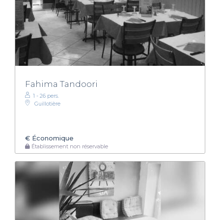
Fahima Tandoori
1 - 26 pers.
Guillotière
€
Économique
Établissement non réservable