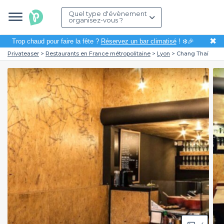
Quel type d'évènement
organisez-vous ?
✖
Trop chaud pour faire la fête ?
Réservez un bar climatisé
! ❄️🎉
Privateaser
Restaurants en France métropolitaine
Lyon
Chang Thaï