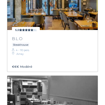
5,0
(6)
B.L.O
Steakhouse
4 - 110 pers.
Ainay
€€€
Modéré