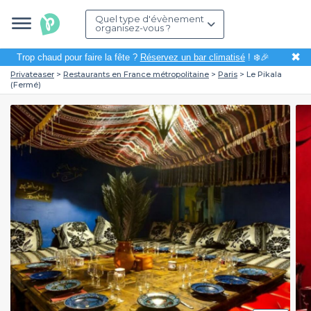
Quel type d'évènement
organisez-vous ?
✖
Trop chaud pour faire la fête ?
Réservez un bar climatisé
! ❄️🎉
Privateaser
Restaurants en France métropolitaine
Paris
Le Pikala
(Fermé)