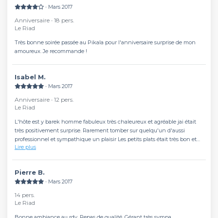
∙ Mars 2017
Anniversaire ∙ 18 pers.
Le Riad
Très bonne soirée passée au Pikala pour l'anniversaire surprise de mon
amoureux. Je recommande !
Isabel M.
∙ Mars 2017
Anniversaire ∙ 12 pers.
Le Riad
L'hôte est y barek homme fabuleux très chaleureux et agréable jai était
très positivement surprise. Rarement tomber sur quelqu'un d'aussi
professionnel et sympathique un plaisir Les petits plats était très bon et
Lire plus
les lieux de très très bon goût simplement sublime un charme à la
marocaine ! On est plus à Paris on s'évade aux milles et une nuits ni
reviendrais assurément !
Pierre B.
∙ Mars 2017
14 pers.
Le Riad
Bonne ambiance au rdv. Repas de qualité. Gérant très sympa.