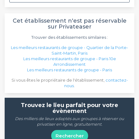
Cet établissement n'est pas réservable
sur Privateaser
Trouver des établissements similaires :
Les meilleurs restaurants de groupe - Quartier de la Porte-
Saint-Martin, Paris
Les meilleurs restaurants de groupe - Paris 10e
Arrondissement
Les meilleurs restaurants de groupe - Paris
Si vous êtes le propriétaire de l'établissement,
contactez-
nous
.
Trouvez le lieu parfait pour votre
évènement
Des milliers de lieux adaptés aux groupes à réserver ou
privatiser en ligne, gratuitement.
Rechercher