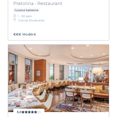
Pratolina - Restaurant
Cuisine italienne
1 - 100 pers.
Grands Boulevards
€€€
Modéré
5,0
(2)