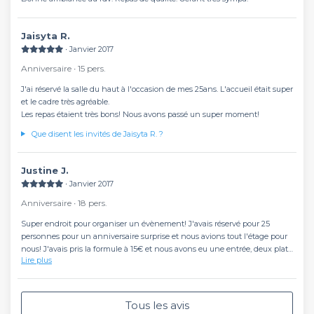
Jaisyta R.
∙ Janvier 2017
Anniversaire ∙ 15 pers.
J'ai réservé la salle du haut à l'occasion de mes 25ans. L'accueil était super
et le cadre très agréable.
Les repas étaient très bons! Nous avons passé un super moment!
Que disent les invités de Jaisyta R. ?
Justine J.
∙ Janvier 2017
Anniversaire ∙ 18 pers.
Super endroit pour organiser un évènement! J'avais réservé pour 25
personnes pour un anniversaire surprise et nous avions tout l'étage pour
nous! J'avais pris la formule à 15€ et nous avons eu une entrée, deux plats
Lire plus
(couscous et tajine) et des petits desserts marocains sans oublier le vin !
Endroit super, personnel très acceuillant et nourriture super bonne! Je
referai sans hésitation!
Tous les avis