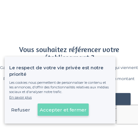
Vous souhaitez référencer votre
établissement ?
Le respect de votre vie privée est notre
Gagnez de nombreux clients parmi le million de visiteurs qui viennent
sur Privateaser chaque mois.
priorité
Pas de commissions et sans engagement, vous payez un montant
Les cookies nous permettent de personnaliser le contenu et
fixe sans risque de voir déraper la facture.
les annonces, d'offrir des fonctionnalités relatives aux médias
sociaux et d'analyser notre trafic.
En savoir plus
Référencer mon établissement
Refuser
Accepter et fermer
Déjà client