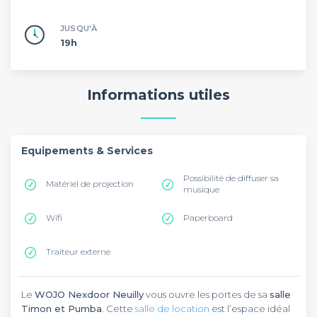
JUSQU'À
19h
Informations utiles
Equipements & Services
Possibilité de diffuser sa
Matériel de projection
musique
Wifi
Paperboard
Traiteur externe
Le
WOJO Nexdoor Neuilly
vous ouvre les portes de sa
salle
Timon et Pumba
. Cette
salle de location
est l’espace idéal