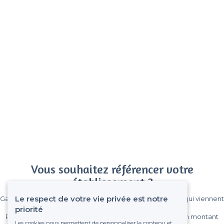
Vous souhaitez référencer votre
établissement ?
Le respect de votre vie privée est notre
Gagnez de nombreux clients parmi le million de visiteurs qui viennent
sur Privateaser chaque mois.
priorité
Pas de commissions et sans engagement, vous payez un montant
Les cookies nous permettent de personnaliser le contenu et