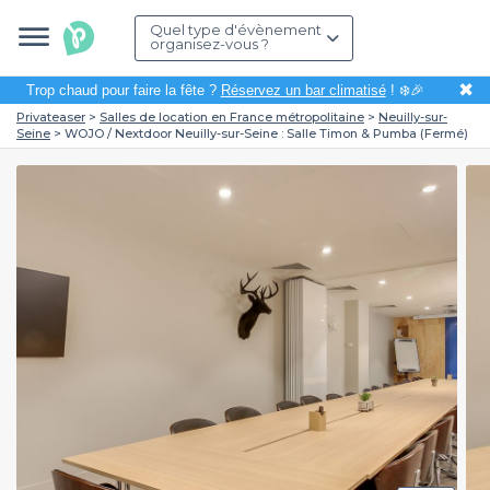
Quel type d'évènement
organisez-vous ?
✖
Trop chaud pour faire la fête ?
Réservez un bar climatisé
! ❄️🎉
Privateaser
Salles de location en France métropolitaine
Neuilly-sur-
Seine
WOJO / Nextdoor Neuilly-sur-Seine : Salle Timon & Pumba (Fermé)