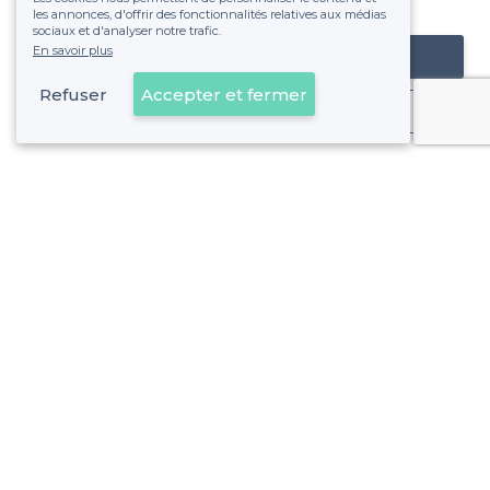
fixe sans risque de voir déraper la facture.
les annonces, d'offrir des fonctionnalités relatives aux médias
sociaux et d'analyser notre trafic.
En savoir plus
Référencer mon établissement
Refuser
Accepter et fermer
Déjà client
À propos de Privateaser
Privateaser Media
Privateaser en Espagne
Aide
Référencer mon établissement
Politique de protection des données