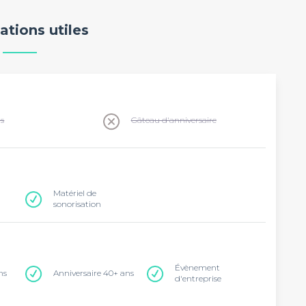
ations utiles
ns
Gâteau d'anniversaire
Matériel de
sonorisation
Évènement
ns
Anniversaire 40+ ans
d'entreprise