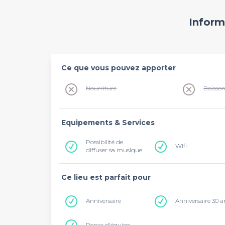
Inform
Ce que vous pouvez apporter
Nourriture
Boisso
Equipements & Services
Possibilité de
Wifi
diffuser sa musique
Ce lieu est parfait pour
Anniversaire
Anniversaire 30 a
Repas d'équipe