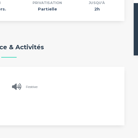
N
PRIVATISATION
JUSQU'À
rs.
Partielle
2h
e & Activités
Festive