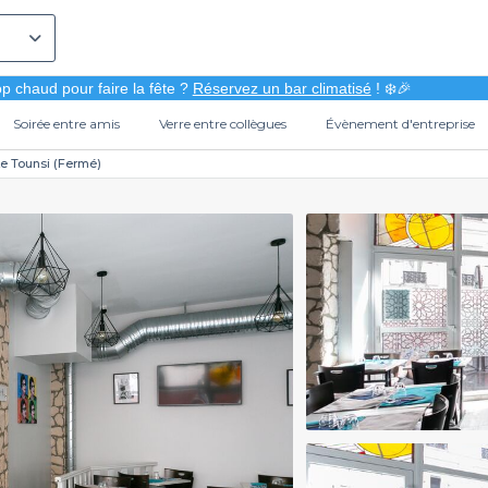
p chaud pour faire la fête ?
Réservez un bar climatisé
! ❄️🎉
Soirée entre amis
Verre entre collègues
Évènement d'entreprise
e Tounsi (Fermé)