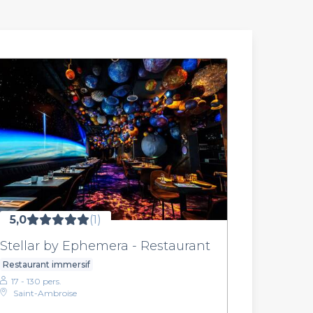
5,0
(1)
Stellar by Ephemera - Restaurant
Restaurant immersif
17 - 130 pers.
Saint-Ambroise