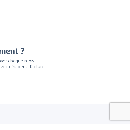
ement ?
easer chaque mois.
ir déraper la facture.
Suivez nous