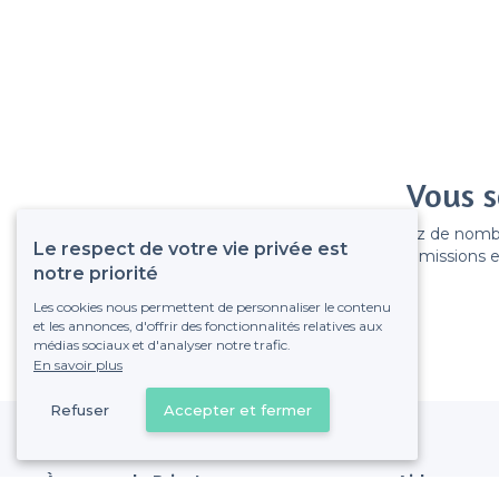
Vous s
Gagnez de nombreu
Le respect de votre vie privée est
Pas de commissions et
notre priorité
Les cookies nous permettent de personnaliser le contenu
et les annonces, d'offrir des fonctionnalités relatives aux
médias sociaux et d'analyser notre trafic.
En savoir plus
Refuser
Accepter et fermer
À propos de Privateaser
Aide