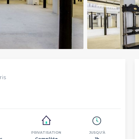
ris
PRIVATISATION
JUSQU'À
s.
Complète
1h