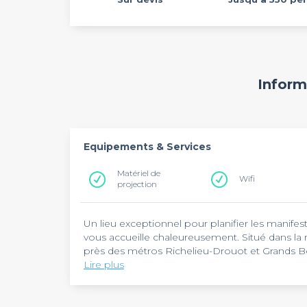
Inform
Equipements & Services
Matériel de
Wifi
projection
Un lieu exceptionnel pour planifier les manifes
vous accueille chaleureusement. Situé dans la 
près des métros Richelieu-Drouot et Grands Bou
Paris-le-Bourguet et à 15 km de l'aéroport Ory P
Lire plus
L'imprimerie
se révèle plus efficace pour vos 
endroit quelque peu insolite convient parfaitem
possession de deux salles multifonctionnelles r