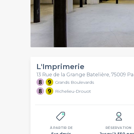
L'Imprimerie
13 Rue de la Grange Batelière, 75009 Pa
Grands Boulevards
Richelieu-Drouot
À PARTIR DE
RÉSERVATION
Sur devis
Jusqu’à 550 per