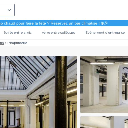
p chaud pour faire la fête ?
Réservez un bar climatisé
! ❄️🎉
Soirée entre amis
Verre entre collègues
Évènement d'entreprise
ris
L'Imprimerie