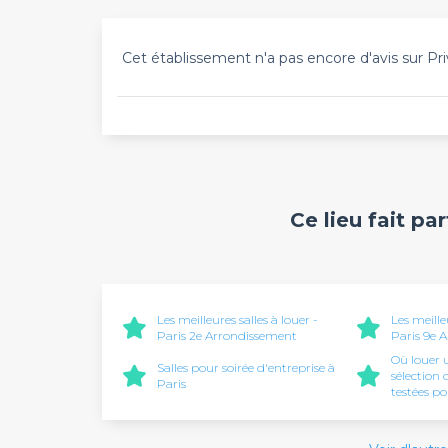
Cet établissement n'a pas encore d'avis sur Pri
Ce lieu fait pa
Les meilleures salles à louer -
Les meille
Paris 2e Arrondissement
Paris 9e 
Où louer u
Salles pour soirée d'entreprise à
sélection 
Paris
testées p