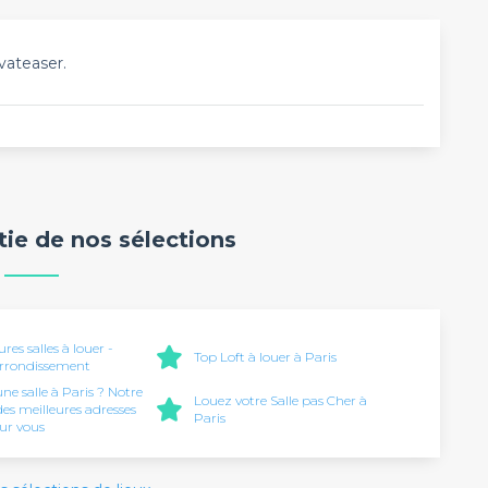
vateaser.
rtie de nos sélections
ures salles à louer -
Top Loft à louer à Paris
Arrondissement
ne salle à Paris ? Notre
Louez votre Salle pas Cher à
des meilleures adresses
Paris
our vous