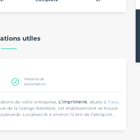
ations utiles
Matériel de
sonorisation
tations de votre entreprise,
L'imprimerie
, située à
Paris
,
rue de la Grange Batelière, cet établissement se trouve
levards. Localisez-le à environ 12 km de l'aéroport
aris-Orly.
sessions de travail dans le 9 ème arrondissement. Cet
ent à toutes les réunions d'affaires grâce à sa
éparties au rez-de-chaussée et au sous-sol. Un lieu