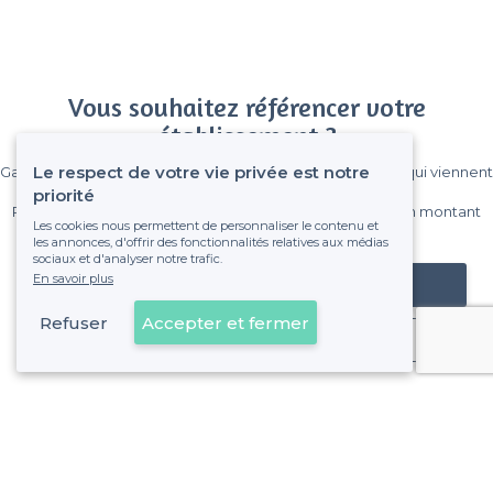
Vous souhaitez référencer votre
établissement ?
Le respect de votre vie privée est notre
Gagnez de nombreux clients parmi le million de visiteurs qui viennent
sur Privateaser chaque mois.
priorité
Pas de commissions et sans engagement, vous payez un montant
Les cookies nous permettent de personnaliser le contenu et
fixe sans risque de voir déraper la facture.
les annonces, d'offrir des fonctionnalités relatives aux médias
sociaux et d'analyser notre trafic.
En savoir plus
Référencer mon établissement
Refuser
Accepter et fermer
Déjà client
À propos de Privateaser