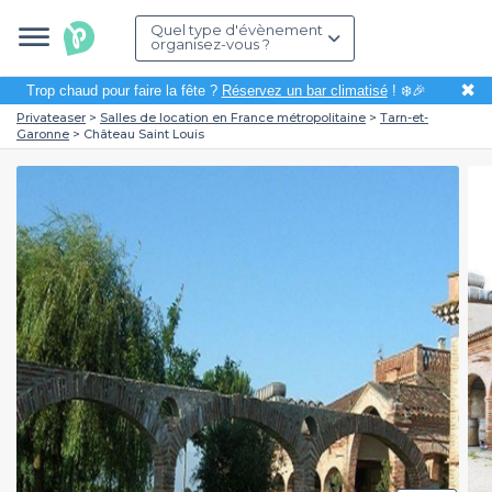
Quel type d'évènement
organisez-vous ?
✖
Trop chaud pour faire la fête ?
Réservez un bar climatisé
! ❄️🎉
Privateaser
Salles de location en France métropolitaine
Tarn-et-
Garonne
Château Saint Louis