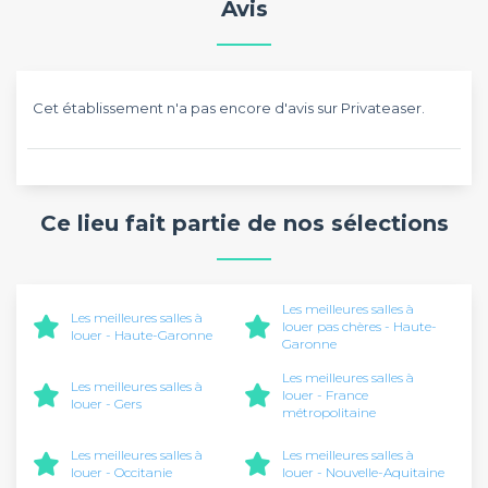
Avis
Cet établissement n'a pas encore d'avis sur Privateaser.
Ce lieu fait partie de nos sélections
Les meilleures salles à
Les meilleures salles à
louer pas chères - Haute-
louer - Haute-Garonne
Garonne
Les meilleures salles à
Les meilleures salles à
louer - France
louer - Gers
métropolitaine
Les meilleures salles à
Les meilleures salles à
louer - Occitanie
louer - Nouvelle-Aquitaine