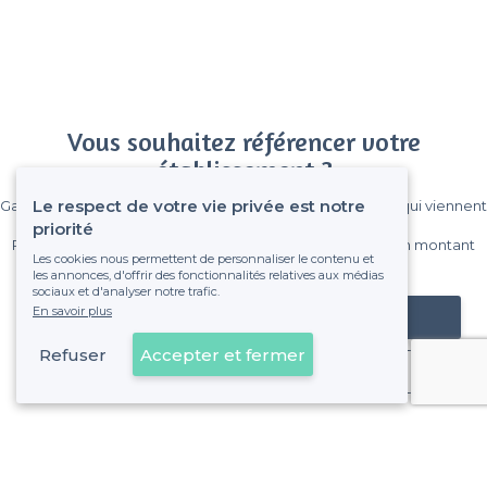
Vous souhaitez référencer votre
établissement ?
Le respect de votre vie privée est notre
Gagnez de nombreux clients parmi le million de visiteurs qui viennent
sur Privateaser chaque mois.
priorité
Pas de commissions et sans engagement, vous payez un montant
Les cookies nous permettent de personnaliser le contenu et
fixe sans risque de voir déraper la facture.
les annonces, d'offrir des fonctionnalités relatives aux médias
sociaux et d'analyser notre trafic.
En savoir plus
Référencer mon établissement
Refuser
Accepter et fermer
Déjà client