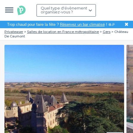
Quel type d'évènement
organisez-vous ?
✖
Trop chaud pour faire la fête ?
Réservez un bar climatisé
! ❄️🎉
Privateaser
Salles de location en France métropolitaine
Gers
Château
De Caumont