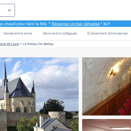
p chaud pour faire la fête ?
Réservez un bar climatisé
! ❄️🎉
Soirée entre amis
Verre entre collègues
Évènement d'entreprise
ine-et-Loire
Le Relais Du Bellay