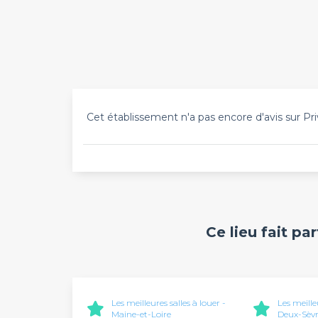
Cet établissement n'a pas encore d'avis sur Pri
Ce lieu fait pa
Les meilleures salles à louer -
Les meille
Maine-et-Loire
Deux-Sèvr