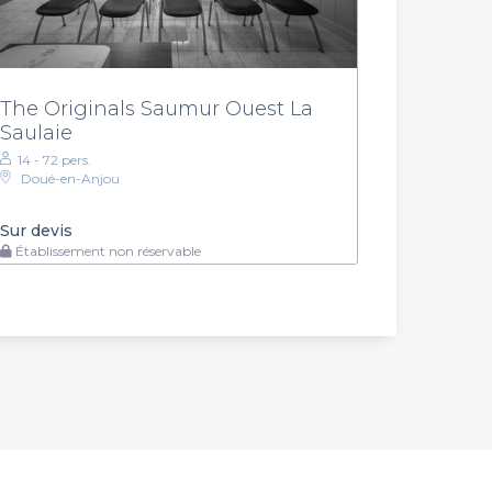
The Originals Saumur Ouest La
Saulaie
14 - 72 pers.
Doué-en-Anjou
Sur devis
Établissement non réservable