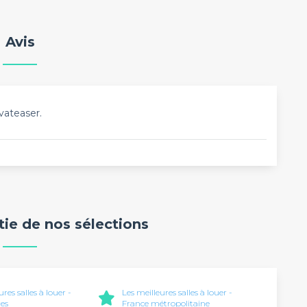
Avis
vateaser.
rtie de nos sélections
ures salles à louer -
Les meilleures salles à louer -
es
France métropolitaine