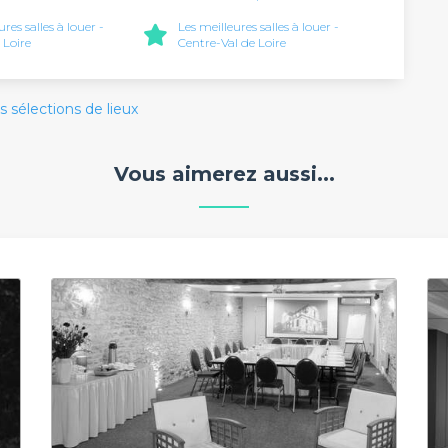
ures salles à louer -
Les meilleures salles à louer -
 Loire
Centre-Val de Loire
s sélections de lieux
Vous aimerez aussi...