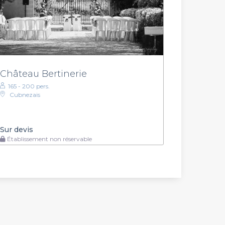
Château Bertinerie
165 - 200 pers.
Cubnezais
Sur devis
Établissement non réservable