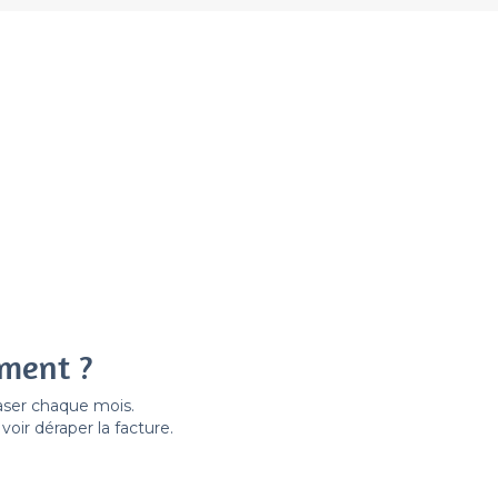
ement ?
easer chaque mois.
ir déraper la facture.