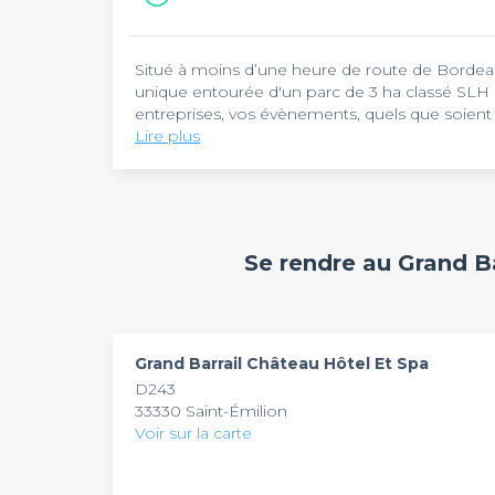
Situé à moins d’une heure de route de Bordea
unique entourée d'un parc de 3 ha classé SLH «
entreprises, vos évènements, quels que soient
château.
Lire plus
Choisissez la salle adaptée à vos besoins et a
En mesure d’accueillir environ 40 personnes, le
parc. Ouverte sur un grand vignoble, la Marzell
sessions en plein air. Avec ses 28 m², la salle C
réunions de direction ou un atelier. Plus déco
Le temps de vos séminaires, comités de direct
Se rendre au Grand B
privatif et un coin salon. Plus originale, retro
agréables au
Château Hôtel Grand Barrail
. Un
les 10 personnes. Côté détente et pauses, vous
une prestation à la hauteur de vos attentes. Dé
relaxante et réconfortante au Spa « Cinq Monde
à 2h pour votre réservation.
Grand Barrail Château Hôtel Et Spa
D243
33330 Saint-Émilion
Voir sur la carte