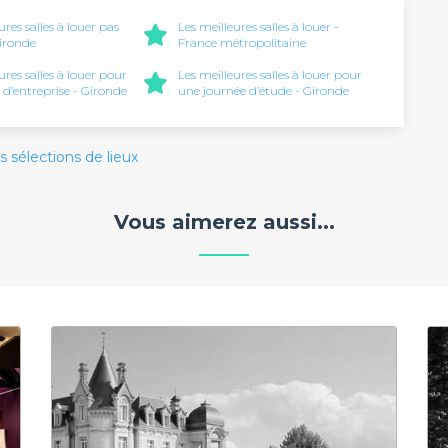
ures salles à louer pas
Les meilleures salles à louer -
Gironde
France métropolitaine
ures salles à louer pour
Les meilleures salles à louer pour
 d’entreprise - Gironde
une journée d’étude - Gironde
s sélections de lieux
Vous aimerez aussi...