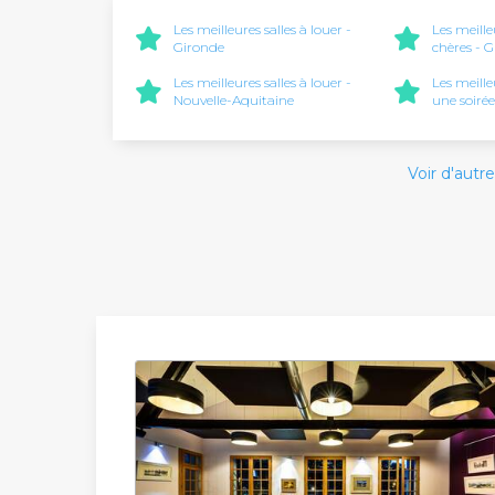
Les meilleures salles à louer -
Les meille
Gironde
chères - 
Les meilleures salles à louer -
Les meille
Nouvelle-Aquitaine
une soirée
Voir d'autre