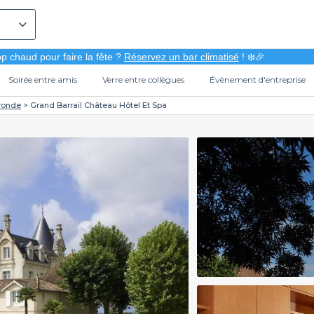
p chaud pour faire la fête ?
Réservez un bar climatisé
! ❄️🎉
Soirée entre amis
Verre entre collègues
Évènement d'entreprise
ronde
Grand Barrail Château Hôtel Et Spa