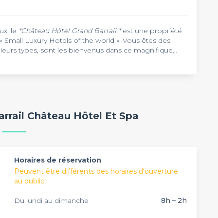
ux, le
*Château Hôtel Grand Barrail *
est une propriété
 Small Luxury Hotels of the world ». Vous êtes des
 leurs types, sont les bienvenus dans ce magnifique
u nombre de vos invités au
Château Hôtel Grand Barrail
.
 salon « Côté Parc » offre une vue magnifique sur le
e bénéficie d'une terrasse de 115 m², idéale pour vos
ôté Vigne est un endroit paisible, parfait pour vos
ntractée et de charme, la Millésime comprend un patio
ion ou cocktails dînatoires, passez des moments
arrail Château Hôtel Et Spa
uvez-vous au fumoir pour vos réunions informelles dans
e équipe chaleureuse et à votre écoute vous réserve
 bénéficiez d’un service restauration et d’une pause
couvrez le château et contactez-le tous les jours, de 8h
s ».
Horaires de réservation
Peuvent être différents des horaires d'ouverture
au public
Du lundi au dimanche
8h – 2h