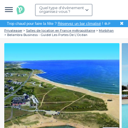
Quel type d'évènement
organisez-vous ?
✖
Trop chaud pour faire la fête ?
Réservez un bar climatisé
! ❄️🎉
Privateaser
Salles de location en France métropolitaine
Morbihan
Belambra Business - Guidel Les Portes De L’Océan