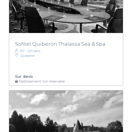
Sofitel Quiberon Thalassa Sea & Spa
157 - 225 pers.
Quiberon
Sur devis
Établissement non réservable