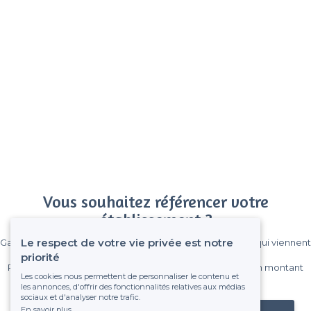
Vous souhaitez référencer votre
établissement ?
Le respect de votre vie privée est notre
Gagnez de nombreux clients parmi le million de visiteurs qui viennent
sur Privateaser chaque mois.
priorité
Pas de commissions et sans engagement, vous payez un montant
Les cookies nous permettent de personnaliser le contenu et
fixe sans risque de voir déraper la facture.
les annonces, d'offrir des fonctionnalités relatives aux médias
sociaux et d'analyser notre trafic.
En savoir plus