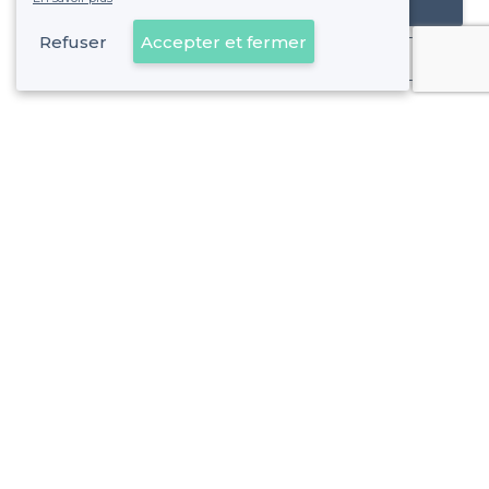
Référencer mon établissement
Refuser
Accepter et fermer
Déjà client
À propos de Privateaser
Privateaser Media
Privateaser en Espagne
Aide
Référencer mon établissement
Politique de protection des données
Conditions générales d'utilisation
Nous contacter