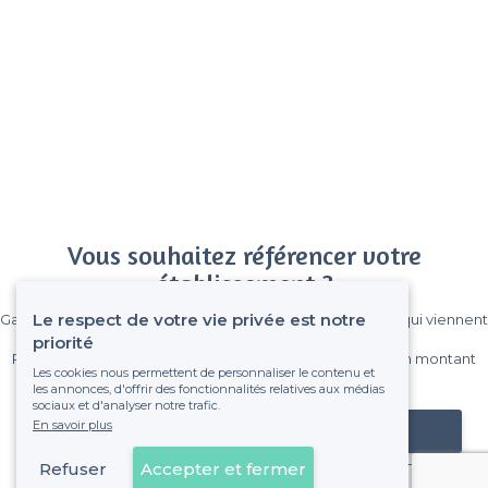
Vous souhaitez référencer votre
établissement ?
Le respect de votre vie privée est notre
Gagnez de nombreux clients parmi le million de visiteurs qui viennent
sur Privateaser chaque mois.
priorité
Pas de commissions et sans engagement, vous payez un montant
Les cookies nous permettent de personnaliser le contenu et
fixe sans risque de voir déraper la facture.
les annonces, d'offrir des fonctionnalités relatives aux médias
sociaux et d'analyser notre trafic.
En savoir plus
Référencer mon établissement
Refuser
Accepter et fermer
Déjà client