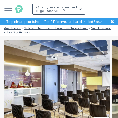
Quel type d'évènement
organisez-vous ?
✖
Trop chaud pour faire la fête ?
Réservez un bar climatisé
! ❄️🎉
Privateaser
Salles de location en France métropolitaine
Val-de-Marne
Ibis Orly Aéroport