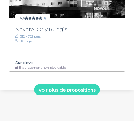
4,5
(1)
Novotel Orly Rungis
512 - 732 pers.
Rungis
Sur devis
Établissement non réservable
Voir plus de propositions