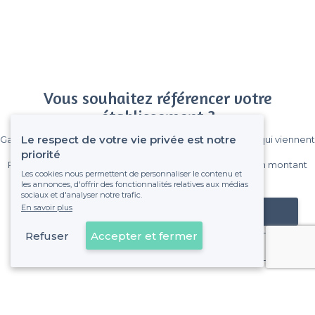
Vous souhaitez référencer votre
établissement ?
Le respect de votre vie privée est notre
Gagnez de nombreux clients parmi le million de visiteurs qui viennent
sur Privateaser chaque mois.
priorité
Pas de commissions et sans engagement, vous payez un montant
Les cookies nous permettent de personnaliser le contenu et
fixe sans risque de voir déraper la facture.
les annonces, d'offrir des fonctionnalités relatives aux médias
sociaux et d'analyser notre trafic.
En savoir plus
Référencer mon établissement
Refuser
Accepter et fermer
Déjà client