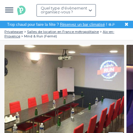
Quel type d'évènement
organisez-vous ?
✖
Trop chaud pour faire la fête ?
Réservez un bar climatisé
! ❄️🎉
Privateaser
Salles de location en France métropolitaine
Aix-en-
Provence
Mind & Run (Fermé)