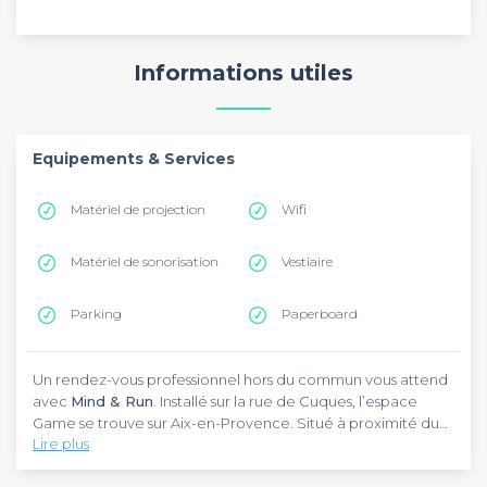
Informations utiles
Equipements & Services
Matériel de projection
Wifi
Matériel de sonorisation
Vestiaire
Parking
Paperboard
Un rendez-vous professionnel hors du commun vous attend
avec
Mind & Run
. Installé sur la rue de Cuques, l’espace
Game se trouve sur Aix-en-Provence. Situé à proximité du
Lire plus
Crous, l’établissement est facilement accessible en voiture.
Pour vous y rendre, vous pouvez emprunter le Bus M2 qui
Dans un cadre sophistiqué, le
Mind & Run
est construit non