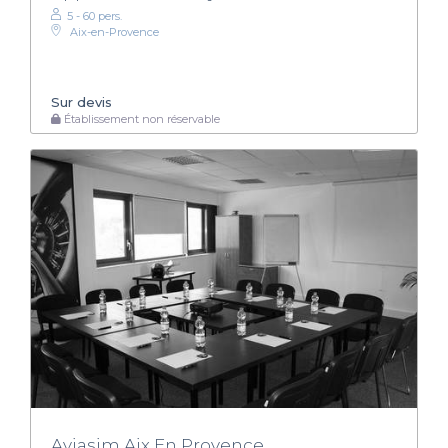
5 - 60 pers.
Aix-en-Provence
Sur devis
Établissement non réservable
Aviasim Aix En Provence